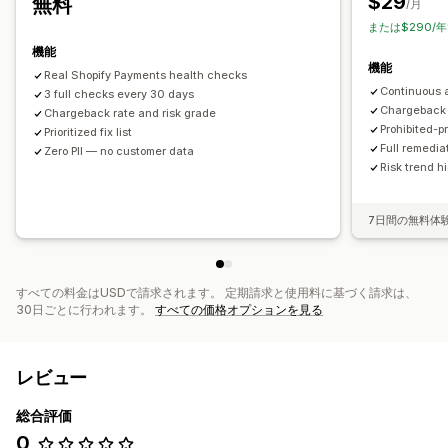
$29
無料
/月
または$290/年
機能
機能
Real Shopify Payments health checks
Continuous 
3 full checks every 30 days
Chargeback 
Chargeback rate and risk grade
Prohibited-p
Prioritized fix list
Full remedia
Zero PII — no customer data
Risk trend hi
7日間の無料体
すべての料金はUSDで請求されます。 定期請求と使用料に基づく請求は、
30日ごとに行われます。
すべての価格オプションを見る
レビュー
総合評価
0