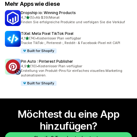
Mehr Apps wie diese
Dropship io: Winning Products
von 5 Sternen
4,7
(5)
•
Ab $39/Monat
5 Rezensionen insgesamt
Finden Sie erfolgreiche Produkte und verfolgen Sie die Verkäuf
TiXel: Meta Pixel TikTok Pixel
von 5 Sternen
4,1
(74)
•
Kostenloser Plan verfügbar
74 Rezensionen insgesamt
Tracke TikTok-, Pinterest-, Reddit- & Facebook-Pixel mit CAPI
Built for Shopify
Pin Auto : Pinterest Publisher
von 5 Sternen
4,9
(10)
•
Kostenloser Plan verfügbar
10 Rezensionen insgesamt
Erstellung von Produkt-Pins für einfaches visuelles Marketing
automatisieren.
Built for Shopify
Möchtest du eine App
hinzufügen?