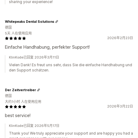
sharing your experience!
Whitepeaks Dental Solutions
德国
5天 人在使用应用
2026年2月23日
Einfache Handhabung, perfekter Support!
KlinKode已回复 2026年3月11日
Vielen Dank! Es freut uns sehr, dass Sie die einfache Handhabung und
den Support schätzen.
Der Zeitvertreiber
德国
大约1小时 人在使用应用
2026年3月22日
best service!
KlinKode已回复 2026年5月17日
Thank you! We truly appreciate your support and are happy you had a