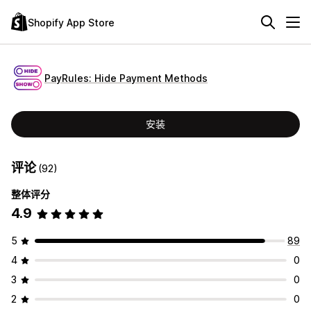
Shopify App Store
PayRules: Hide Payment Methods
安装
评论
(92)
整体评分
4.9
5
89
4
0
3
0
2
0