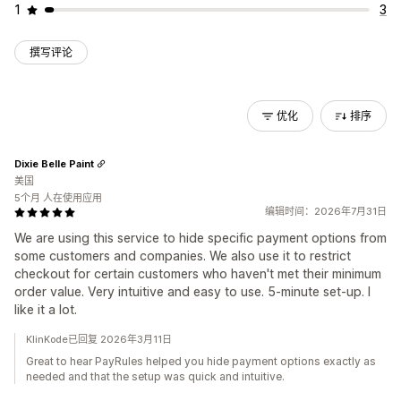
1
3
撰写评论
优化
排序
Dixie Belle Paint
美国
5个月 人在使用应用
编辑时间：2026年7月31日
We are using this service to hide specific payment options from
some customers and companies. We also use it to restrict
checkout for certain customers who haven't met their minimum
order value. Very intuitive and easy to use. 5-minute set-up. I
like it a lot.
KlinKode已回复 2026年3月11日
Great to hear PayRules helped you hide payment options exactly as
needed and that the setup was quick and intuitive.