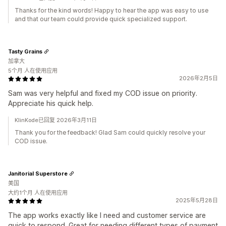
Thanks for the kind words! Happy to hear the app was easy to use
and that our team could provide quick specialized support.
Tasty Grains
加拿大
5个月 人在使用应用
2026年2月5日
Sam was very helpful and fixed my COD issue on priority.
Appreciate his quick help.
KlinKode已回复 2026年3月11日
Thank you for the feedback! Glad Sam could quickly resolve your
COD issue.
Janitorial Superstore
美国
大约1个月 人在使用应用
2025年5月28日
The app works exactly like I need and customer service are
quick to respond. Great for needing different types of payment