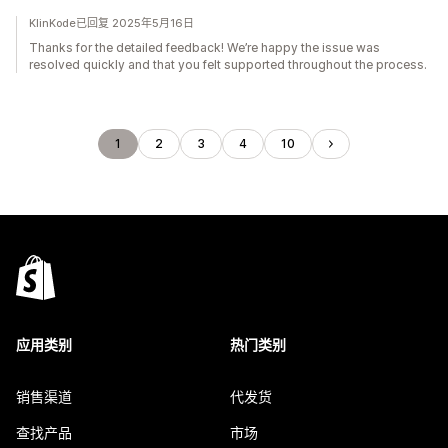
KlinKode已回复 2025年5月16日
Thanks for the detailed feedback! We’re happy the issue was
resolved quickly and that you felt supported throughout the process.
1
2
3
4
10
应用类别
热门类别
销售渠道
代发货
查找产品
市场