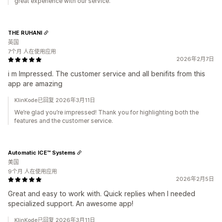
great experience with our service.
THE RUHANI
英国
7个月 人在使用应用
2026年2月7日
i m Impressed. The customer service and all benifits from this
app are amazing
KlinKode已回复 2026年3月11日
We’re glad you’re impressed! Thank you for highlighting both the
features and the customer service.
Automatic ICE™ Systems
美国
9个月 人在使用应用
2026年2月5日
Great and easy to work with. Quick replies when I needed
specialized support. An awesome app!
KlinKode已回复 2026年3月11日