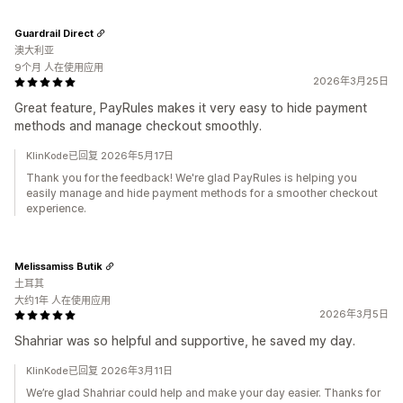
Guardrail Direct
澳大利亚
9个月 人在使用应用
2026年3月25日
Great feature, PayRules makes it very easy to hide payment
methods and manage checkout smoothly.
KlinKode已回复 2026年5月17日
Thank you for the feedback! We're glad PayRules is helping you
easily manage and hide payment methods for a smoother checkout
experience.
Melissamiss Butik
土耳其
大约1年 人在使用应用
2026年3月5日
Shahriar was so helpful and supportive, he saved my day.
KlinKode已回复 2026年3月11日
We’re glad Shahriar could help and make your day easier. Thanks for