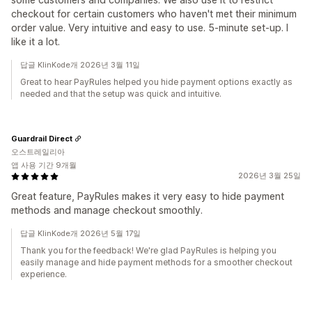
checkout for certain customers who haven't met their minimum
order value. Very intuitive and easy to use. 5-minute set-up. I
like it a lot.
답글 KlinKode개 2026년 3월 11일
Great to hear PayRules helped you hide payment options exactly as
needed and that the setup was quick and intuitive.
Guardrail Direct
오스트레일리아
앱 사용 기간 9개월
2026년 3월 25일
Great feature, PayRules makes it very easy to hide payment
methods and manage checkout smoothly.
답글 KlinKode개 2026년 5월 17일
Thank you for the feedback! We're glad PayRules is helping you
easily manage and hide payment methods for a smoother checkout
experience.