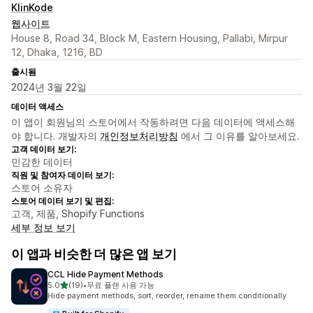
KlinKode
웹사이트
House 8, Road 34, Block M, Eastern Housing, Pallabi, Mirpur
12, Dhaka, 1216, BD
출시됨
2024년 3월 22일
데이터 액세스
이 앱이 회원님의 스토어에서 작동하려면 다음 데이터에 액세스해
야 합니다. 개발자의
개인정보처리방침
에서 그 이유를 알아보세요.
고객 데이터 보기:
민감한 데이터
직원 및 참여자 데이터 보기:
스토어 소유자
스토어 데이터 보기 및 편집:
고객, 제품, Shopify Functions
세부 정보 보기
이 앱과 비슷한 더 많은 앱 보기
CCL Hide Payment Methods
별 5개 중
5.0
(19)
•
무료 플랜 사용 가능
총 리뷰 19개
Hide payment methods, sort, reorder, rename them conditionally