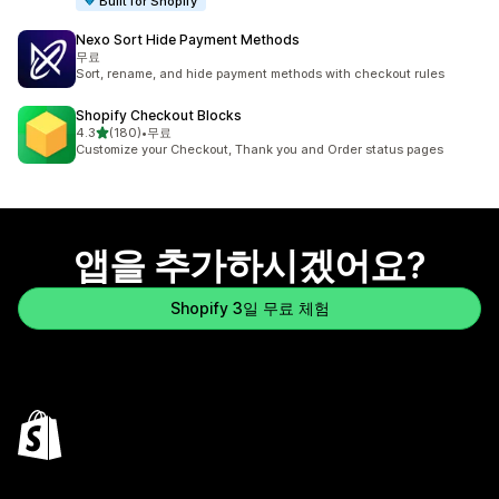
Built for Shopify
Nexo Sort Hide Payment Methods
무료
Sort, rename, and hide payment methods with checkout rules
Shopify Checkout Blocks
별 5개 중
4.3
(180)
•
무료
총 리뷰 180개
Customize your Checkout, Thank you and Order status pages
앱을 추가하시겠어요?
Shopify 3일 무료 체험