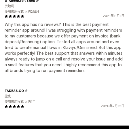
🚿 AlpenKraft Shop
奧地利
使用應用程式 大約2個月
2021年11月1日
Why this app has no reviews? This is the best payment
reminder app around! I was struggling with payment reminders
to my customers because we offer payment on invoice (bank
deposit/Rechnung) option. Tested all apps around and even
tried to create manual flows in Klaviyo/Omnisend. But this app
works perfectly! The best support that answers within minutes,
always ready to jump on a call and resolve your issue and add
a small features that you need. I highly recommend this app to
all brands trying to run payment reminders.
TADEAS.CO
捷克
使用應用程式 大約1年
2026年2月12日