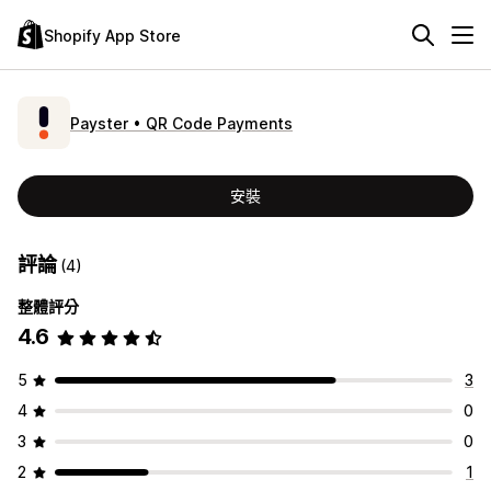
Shopify App Store
Payster • QR Code Payments
安裝
評論
(4)
整體評分
4.6
5
3
4
0
3
0
2
1