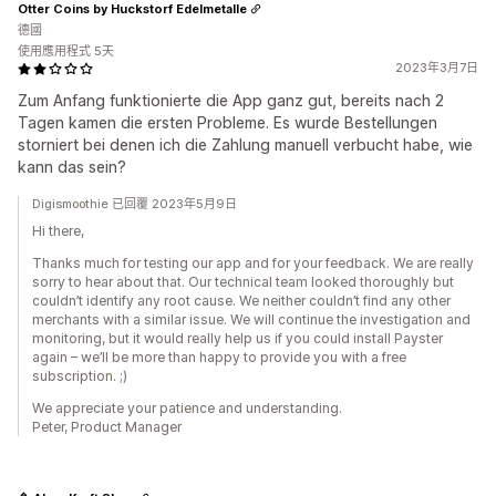
Otter Coins by Huckstorf Edelmetalle
德國
使用應用程式 5天
2023年3月7日
Zum Anfang funktionierte die App ganz gut, bereits nach 2
Tagen kamen die ersten Probleme. Es wurde Bestellungen
storniert bei denen ich die Zahlung manuell verbucht habe, wie
kann das sein?
Digismoothie 已回覆 2023年5月9日
Hi there,
Thanks much for testing our app and for your feedback. We are really
sorry to hear about that. Our technical team looked thoroughly but
couldn’t identify any root cause. We neither couldn’t find any other
merchants with a similar issue. We will continue the investigation and
monitoring, but it would really help us if you could install Payster
again – we’ll be more than happy to provide you with a free
subscription. ;)
We appreciate your patience and understanding.
Peter, Product Manager