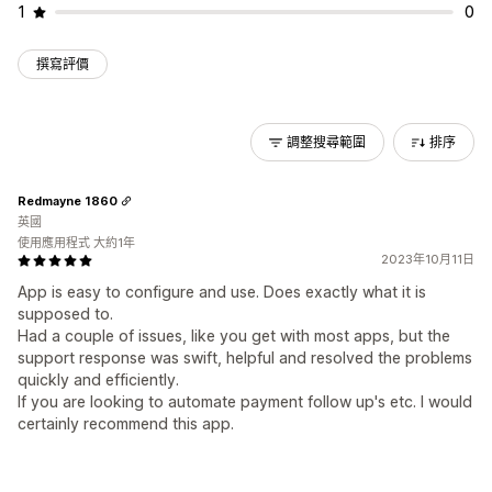
1
0
撰寫評價
調整搜尋範圍
排序
Redmayne 1860
英國
使用應用程式 大約1年
2023年10月11日
App is easy to configure and use. Does exactly what it is
supposed to.
Had a couple of issues, like you get with most apps, but the
support response was swift, helpful and resolved the problems
quickly and efficiently.
If you are looking to automate payment follow up's etc. I would
certainly recommend this app.