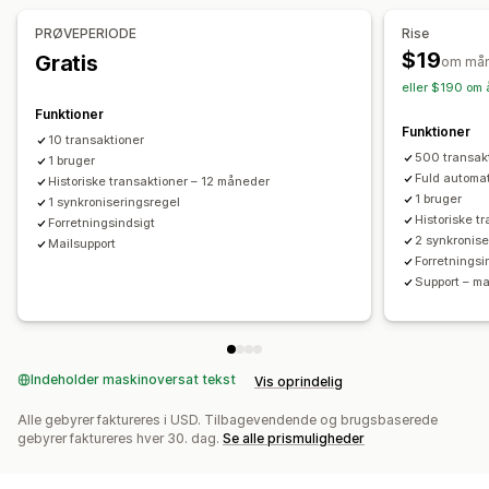
Finansiel drift
PRØVEPERIODE
Rise
Debitorer
$19
Gratis
om må
eller $190 om 
Automatisk datasynkronisering
Funktioner
Oversigt over dagligt salg
Ordredetaljer
Transaktioner
Funktioner
10 transaktioner
Udbetalinger
Kunder
500 transak
1 bruger
Fuld automa
Historiske transaktioner – 12 måneder
1 bruger
1 synkroniseringsregel
Historiske t
Forretningsindsigt
2 synkronise
Mailsupport
Forretningsi
Support – ma
Indeholder maskinoversat tekst
Vis oprindelig
Alle gebyrer faktureres i USD. Tilbagevendende og brugsbaserede
gebyrer faktureres hver 30. dag.
Se alle prismuligheder