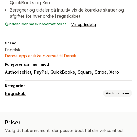
QuickBooks og Xero
Beregner og tildeler på intuitiv vis de korrekte skatter og
afgifter for hver ordre i regnskabet
Indeholder maskinoversat tekst
Vis oprindelig
Sprog
Engelsk
Denne app er ikke oversat til Dansk
Fungerer sammen med
AuthorizeNet
PayPal
QuickBooks
Square
Stripe
Xero
Kategorier
Regnskab
Vis funktioner
Regnskabsrapporter
Indkomst og saldo
Likviditet
Salg og refusioner
Priser
Omsætningsskat
Udgiftssporing
Vælg det abonnement, der passer bedst til din virksomhed.
Sporing af kostpris for solgte varer
Tilpassede rapporter