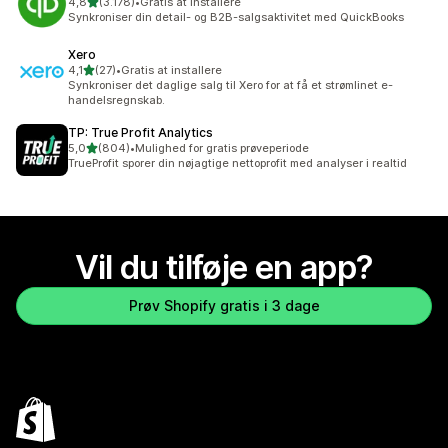
ud af 5 stjerner
4,8
(3.178)
•
Gratis at installere
3178 anmeldelser i alt
Synkroniser din detail- og B2B-salgsaktivitet med QuickBooks
Xero
ud af 5 stjerner
4,1
(27)
•
Gratis at installere
27 anmeldelser i alt
Synkroniser det daglige salg til Xero for at få et strømlinet e-
handelsregnskab.
TP: True Profit Analytics
ud af 5 stjerner
5,0
(804)
•
Mulighed for gratis prøveperiode
804 anmeldelser i alt
TrueProfit sporer din nøjagtige nettoprofit med analyser i realtid
Vil du tilføje en app?
Prøv Shopify gratis i 3 dage