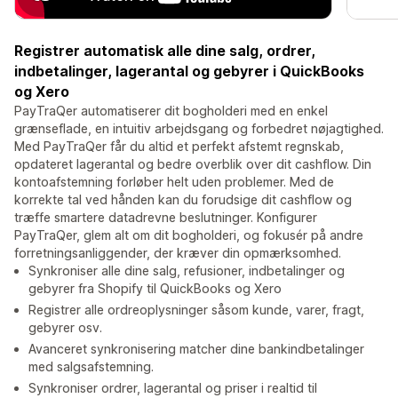
Registrer automatisk alle dine salg, ordrer,
indbetalinger, lagerantal og gebyrer i QuickBooks
og Xero
PayTraQer automatiserer dit bogholderi med en enkel
grænseflade, en intuitiv arbejdsgang og forbedret nøjagtighed.
Med PayTraQer får du altid et perfekt afstemt regnskab,
opdateret lagerantal og bedre overblik over dit cashflow. Din
kontoafstemning forløber helt uden problemer. Med de
korrekte tal ved hånden kan du forudsige dit cashflow og
træffe smartere datadrevne beslutninger. Konfigurer
PayTraQer, glem alt om dit bogholderi, og fokusér på andre
forretningsanliggender, der kræver din opmærksomhed.
Synkroniser alle dine salg, refusioner, indbetalinger og
gebyrer fra Shopify til QuickBooks og Xero
Registrer alle ordreoplysninger såsom kunde, varer, fragt,
gebyrer osv.
Avanceret synkronisering matcher dine bankindbetalinger
med salgsafstemning.
Synkroniser ordrer, lagerantal og priser i realtid til