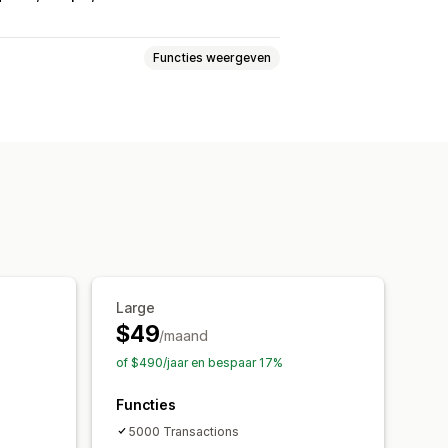
Functies weergeven
en en terugbetalingen
lgen
Aangepaste rapporten
e
Large
ngsgegevens
Transacties
$49
/maand
of $490/jaar en bespaar 17%
Functies
5000 Transactions