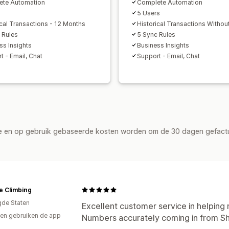
ete Automation
Complete Automation
5 Users
ical Transactions - 12 Months
Historical Transactions Without
 Rules
5 Sync Rules
ss Insights
Business Insights
t - Email, Chat
Support - Email, Chat
de en op gebruik gebaseerde kosten worden om de 30 dagen gefact
e Climbing
gde Staten
Excellent customer service in helping 
en gebruiken de app
Numbers accurately coming in from Sh