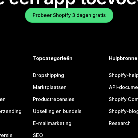
Probeer Shopify 3 dagen gratis
Topcategorieën
Hulpbronne
Dropshipping
Shopify-hel
n
Marktplaatsen
API-docume
pen
Productrecensies
Shopify Co
erzending
Upselling en bundels
Shopify-blo
E-mailmarketing
Research
ersie
SEO