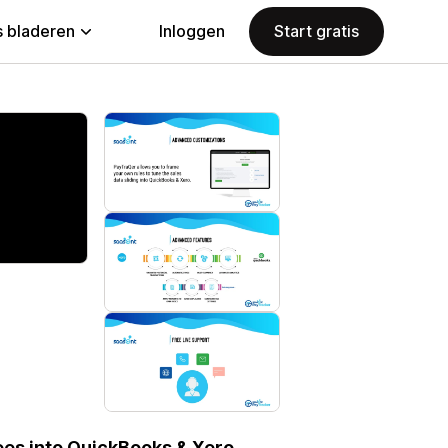
 bladeren
Inloggen
Start gratis
fees into QuickBooks & Xero