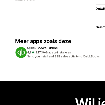
Ontwik
Geïnt
Meer apps zoals deze
QuickBooks Online
van 5 sterren
4,8
(3.173)
•
Gratis te installeren
3173 recensies in totaal
Sync your retail and B2B sales activity to QuickBooks
Wil 