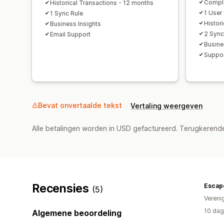
Compl
Historical Transactions - 12 months
1 User
1 Sync Rule
Histor
Business Insights
2 Sync
Email Support
Busine
Suppor
Bevat onvertaalde tekst
Vertaling weergeven
Alle betalingen worden in USD gefactureerd. Terugkeren
Recensies
Escap
(5)
Vereni
10 dag
Algemene beoordeling