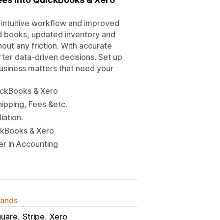
intuitive workflow and improved
ed books, updated inventory and
thout any friction. With accurate
er data-driven decisions. Set up
usiness matters that need your
uickBooks & Xero
ipping, Fees &etc.
iation.
ickBooks & Xero
er in Accounting
lands
uare
Stripe
Xero