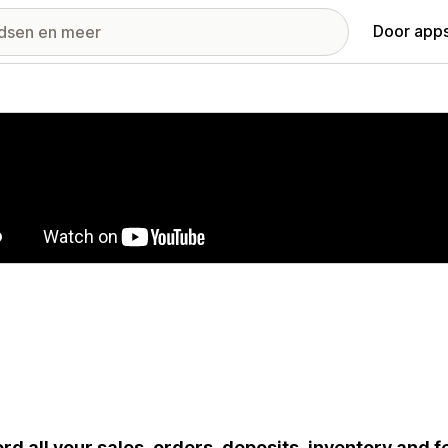
Door apps
ij met uitgelichte afbeeldingen
rd all your sales, orders, deposits, inventory and 