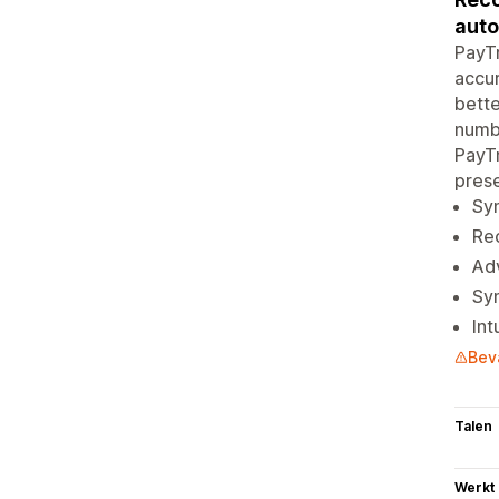
auto
PayTr
accur
bette
numbe
PayTr
pres
Syn
Rec
Adv
Syn
Int
Bev
Talen
Werkt