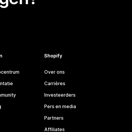
n
Shopify
pcentrum
Over ons
ntatie
Carrières
mmunity
Investeerders
g
Pers en media
Partners
Affiliates