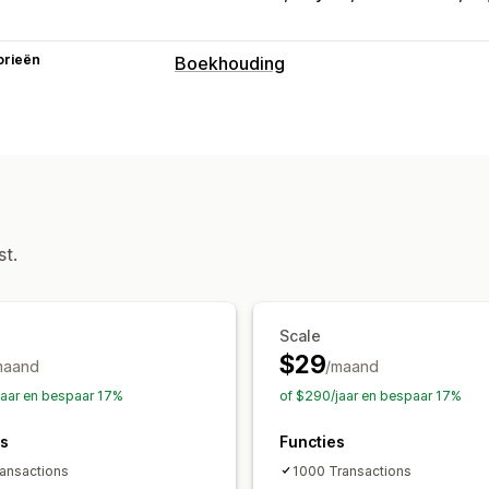
orieën
Boekhouding
Financiële rapporten
Inkomen en balans
Cashflow
Verkop
Omzetbelasting
Uitgaven volgen
Kostprijs van verkochte goederen vo
Financiële activiteiten
st.
Debiteuren
Automatische gegevenssynchronisati
Scale
Overzicht dagelijkse omzet
Bestelli
$29
maand
/maand
Uitbetalingen
Klanten
jaar en bespaar 17%
of $290/jaar en bespaar 17%
es
Functies
ansactions
1000 Transactions