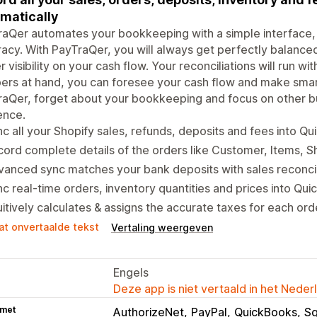
matically
aQer automates your bookkeeping with a simple interface, 
acy. With PayTraQer, you will always get perfectly balanc
r visibility on your cash flow. Your reconciliations will run wi
rs at hand, you can foresee your cash flow and make smart
aQer, forget about your bookkeeping and focus on other b
ence.
c all your Shopify sales, refunds, deposits and fees into Q
ord complete details of the orders like Customer, Items, Sh
anced sync matches your bank deposits with sales reconcil
c real-time orders, inventory quantities and prices into Qu
uitively calculates & assigns the accurate taxes for each ord
at onvertaalde tekst
Vertaling weergeven
Engels
Deze app is niet vertaald in het Neder
 met
AuthorizeNet
PayPal
QuickBooks
Sq