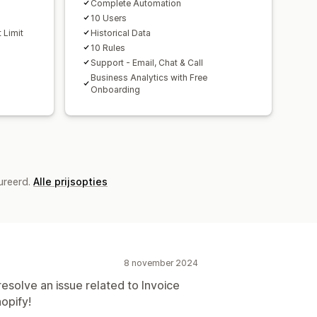
Complete Automation
10 Users
 Limit
Historical Data
10 Rules
Support - Email, Chat & Call
Business Analytics with Free
Onboarding
ureerd.
Alle prijsopties
8 november 2024
resolve an issue related to Invoice
opify!