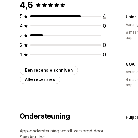
4,6
5
4
Union 
Vereni
4
0
8 maan
3
1
app
2
0
1
0
GOAT 
Een recensie schrijven
Vereni
Alle recensies
4 maan
app
Ondersteuning
Hulpb
App-ondersteuning wordt verzorgd door
SaasAnt, Inc..