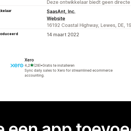
Deze ontwikkelaar biedt geen directe
kelaar
SaasAnt, Inc.
Website
16192 Coastal Highway, Lewes, DE, 1
roduceerd
14 maart 2022
Xero
van 5 sterren
4,2
(28)
•
Gratis te installeren
28 recensies in totaal
Sync daily sales to Xero for streamlined ecommerce
accounting.
je een app toevo