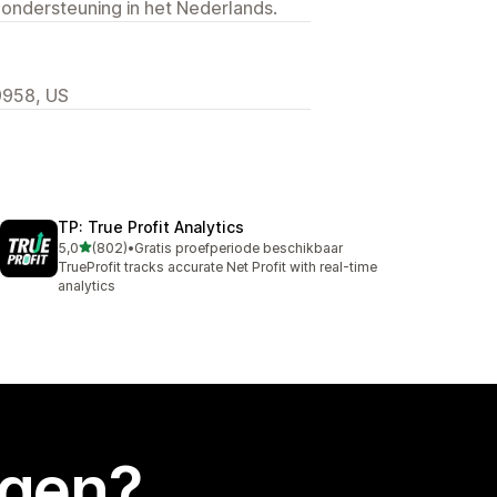
 ondersteuning in het Nederlands.
9958, US
TP: True Profit Analytics
van 5 sterren
5,0
(802)
•
Gratis proefperiode beschikbaar
802 recensies in totaal
TrueProfit tracks accurate Net Profit with real-time
analytics
egen?