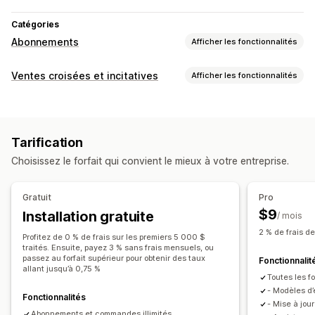
Catégories
Abonnements
Afficher les fonctionnalités
Types d’abonnement
Ventes croisées et incitatives
Afficher les fonctionnalités
Abonnements personnalisés
Personnalisation
Abonnements de réapprovisionnement
Page de produit vente incitative
Devises multiples
Abonnements d’accès
Adhésions
Services
Tarification
Lots de produits
Colis par abonnement
Dons
Offres et recommandations
Choisissez le forfait qui convient le mieux à votre entreprise.
Produits numériques
Produits physiques
Cadeaux
Réductions échelonnées
Abonnements personnalisés
Mise à niveau de l’abonnement
Gratuit
Pro
Tarification que vous pouvez définir
$9
Installation gratuite
Analyses de données
/ mois
Paiements récurrents
S’abonner et économiser
2 % de frais d
Taux de conversion
Profitez de 0 % de frais sur les premiers 5 000 $
Tarification fixe
Tarification échelonnée
Freemium
traités. Ensuite, payez 3 % sans frais mensuels, ou
passez au forfait supérieur pour obtenir des taux
Fonctionnalit
Périodes d’essai
Tarification selon l’utilisation
allant jusqu’à 0,75 %
Toutes les fo
Tarification selon l’utilisateur
Paiement unique
- Modèles d’
Fonctionnalités
Tarification dynamique
Tarification personnalisée
- Mise à jo
Abonnements et commandes illimités