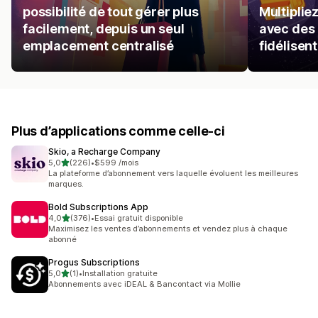
possibilité de tout gérer plus
Multiplie
facilement, depuis un seul
avec des 
emplacement centralisé
fidélisent
Plus d’applications comme celle-ci
Skio, a Recharge Company
étoile(s) sur 5
5,0
(226)
•
$599 /mois
226 avis au total
La plateforme d’abonnement vers laquelle évoluent les meilleures
marques.
Bold Subscriptions App
étoile(s) sur 5
4,0
(376)
•
Essai gratuit disponible
376 avis au total
Maximisez les ventes d’abonnements et vendez plus à chaque
abonné
Progus Subscriptions
étoile(s) sur 5
5,0
(1)
•
Installation gratuite
1 avis au total
Abonnements avec iDEAL & Bancontact via Mollie