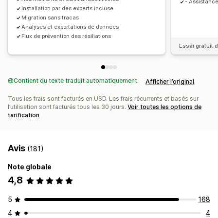
- Assistance
Installation par des experts incluse
Migration sans tracas
Analyses et exportations de données
Flux de prévention des résiliations
Essai gratuit d
Contient du texte traduit automatiquement
Afficher l’original
Tous les frais sont facturés en USD. Les frais récurrents et basés sur
l’utilisation sont facturés tous les 30 jours.
Voir toutes les options de
tarification
Avis
(181)
Note globale
4,8
5
168
4
4