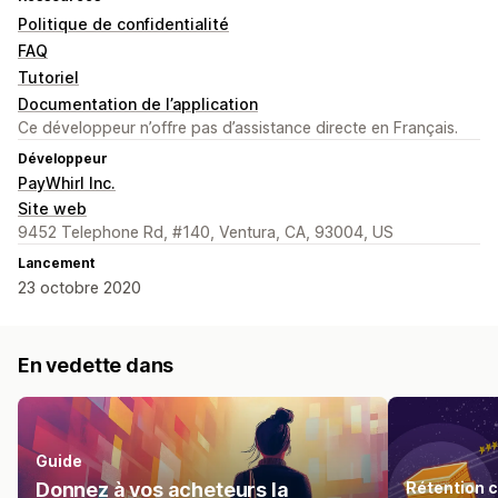
Politique de confidentialité
FAQ
Tutoriel
Documentation de l’application
Ce développeur n’offre pas d’assistance directe en Français.
Développeur
PayWhirl Inc.
Site web
9452 Telephone Rd, #140, Ventura, CA, 93004, US
Lancement
23 octobre 2020
En vedette dans
Guide
Donnez à vos acheteurs la
Rétention c