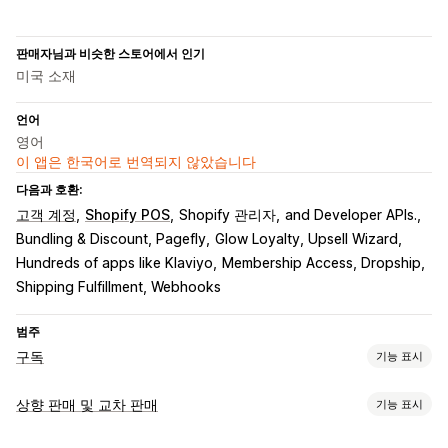
판매자님과 비슷한 스토어에서 인기
미국 소재
언어
영어
이 앱은 한국어로 번역되지 않았습니다
다음과 호환:
고객 계정
Shopify POS
Shopify 관리자
and Developer APIs.
Bundling & Discount, Pagefly
Glow Loyalty, Upsell Wizard
Hundreds of apps like Klaviyo
Membership Access, Dropship
Shipping Fulfillment, Webhooks
범주
구독
기능 표시
구독 유형
상향 판매 및 교차 판매
기능 표시
큐레이션 구독
생필품 보충 구독
액세스 구독
멤버십
서비스