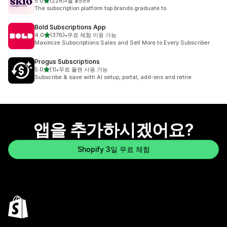
별 5개 중
5.0
(226)
•
월 $599
총 리뷰 226개
The subscription platform top brands graduate to.
Bold Subscriptions App
별 5개 중
4.0
(376)
•
무료 체험 이용 가능
총 리뷰 376개
Maximize Subscriptions Sales and Sell More to Every Subscriber
Progus Subscriptions
별 5개 중
5.0
(1)
•
무료 플랜 사용 가능
총 리뷰 1개
Subscribe & save with AI setup, portal, add-ons and retrie
앱을 추가하시겠어요?
Shopify 3일 무료 체험