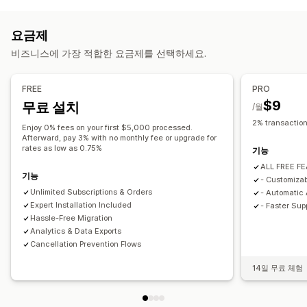
맞춤 설정
제품 번들
구독 상자
기부
디지털 상품
실물 제품
제품 페이지 상향 판매
여러 통화
사용자 지정 구독
요금제
제안 및 권장 사항
설정 가능한 가격
비즈니스에 가장 적합한 요금제를 선택하세요.
무료 기프트
계층별 할인
구독 업그레이드
정기 결제
구독하고 절약
고정 가격
계층별 가격
프리미엄(Freemium)
체험 기간
사용량 기반 요금제
분석
FREE
PRO
사용자별 요금제
일회성 결제
동적 가격
사용자 지정 가격 책정
$9
무료 설치
전환율
/월
2% transaction
Enjoy 0% fees on your first $5,000 processed.
Afterward, pay 3% with no monthly fee or upgrade for
rates as low as 0.75%
기능
ALL FREE FE
기능
- Customiza
Unlimited Subscriptions & Orders
- Automatic
Expert Installation Included
- Faster Sup
Hassle-Free Migration
Analytics & Data Exports
Cancellation Prevention Flows
14일 무료 체험