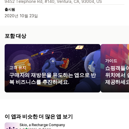
9452 Telephone Rd, #140, Ventura, CA, 93004, US
출시됨
2020년 10월 23일
포함 대상
가이드
고객 유지
쇼핑객들이
구매자의 재방문을 유도하는 앱으로 반
위치에서 
복 비즈니스를 추진하세요.
제공하세요
이 앱과 비슷한 더 많은 앱 보기
Skio, a Recharge Company