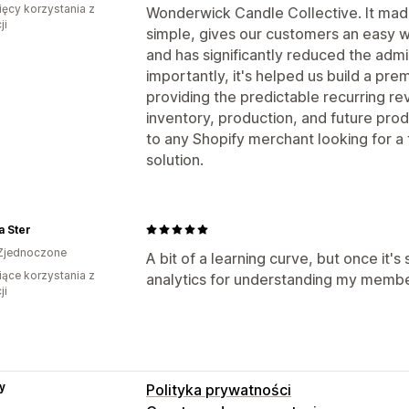
ięcy korzystania z
Wonderwick Candle Collective. It mad
ji
simple, gives our customers an easy 
and has significantly reduced the admi
importantly, it's helped us build a pr
providing the predictable recurring re
inventory, production, and future prod
to any Shopify merchant looking for a f
solution.
a Ster
Zjednoczone
A bit of a learning curve, but once it's 
iące korzystania z
analytics for understanding my member
ji
y
Polityka prywatności