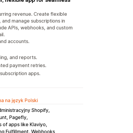
urring revenue. Create flexible
s, and manage subscriptions in
lude APIs, webhooks, and custom
il.
 and accounts.
ing, and reports.
ted payment retries.
subscription apps.
a na język Polski
dministracyjny Shopify
unt, Pagefly
 of apps like Klaviyo
ng Fulfillment, Webhooks