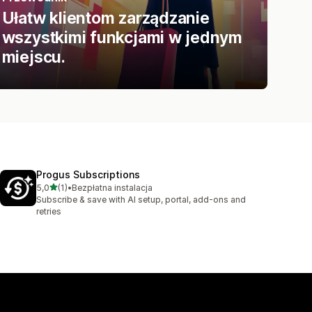
Ułatw klientom zarządzanie
wszystkimi funkcjami w jednym
miejscu.
Progus Subscriptions
na 5 gwiazdek
5,0
(1)
•
Bezpłatna instalacja
Łączna liczba recenzji: 1
Subscribe & save with AI setup, portal, add-ons and
retries