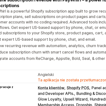
criptions
irl is a powerful Shopify subscription app built to grow rec
ription plans, sell subscriptions on product pages and cart
mer accounts with no coding required. Advanced tools inc
lows. Get expert US-based support by phone, chat, or ema
 subscriptions to your Shopify store, product pages, cart,
 expert US-based support by phone, chat, and email.
w recurring revenue with automation, analytics, churn track
uce subscription churn with smart cancel flows and automa
rate accounts from ReCharge, Appstle, Bold, Seal, & other 
Angielski
Ta aplikacja nie została przetłumaczon
pracuje z
Konta klientów
Shopify POS
Panel a
and Developer APIs.
Bundling & Disco
Glow Loyalty, Upsell Wizard
Hundreds
Membership Access, Dropship
Shippi