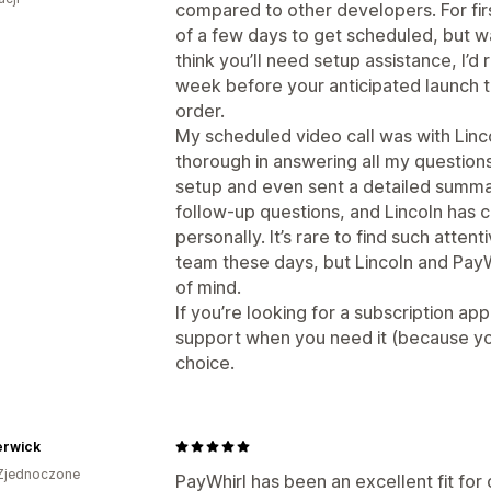
compared to other developers. For firs
of a few days to get scheduled, but was
think you’ll need setup assistance, I’d
week before your anticipated launch to
order.
My scheduled video call was with Linc
thorough in answering all my question
setup and even sent a detailed summar
follow-up questions, and Lincoln has 
personally. It’s rare to find such atte
team these days, but Lincoln and Pay
of mind.
If you’re looking for a subscription ap
support when you need it (because you l
choice.
rwick
Zjednoczone
PayWhirl has been an excellent fit for