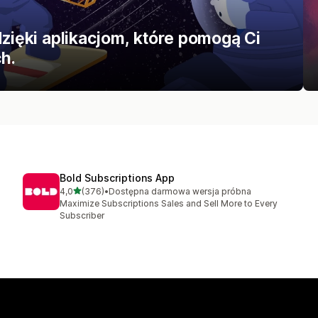
dzięki aplikacjom, które pomogą Ci
h.
Bold Subscriptions App
na 5 gwiazdek
4,0
(376)
•
Dostępna darmowa wersja próbna
Łączna liczba recenzji: 376
Maximize Subscriptions Sales and Sell More to Every
Subscriber