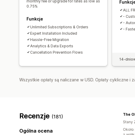
monthly fee or upgrade for rates as low as
Funkcj
0.75%
ALL FR
- Cust
Funkcje
- Auto
Unlimited Subscriptions & Orders
- Fast
Expert Installation Included
Hassle-Free Migration
Analytics & Data Exports
Cancellation Prevention Flows
14-dnio
Wszystkie opłaty są naliczane w USD. Opłaty cykliczne i 
Recenzje
The O
(181)
Stany 
Około 
Ogólna ocena
z aplik