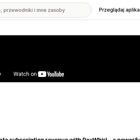
Przeglądaj aplika
nione obrazy w galerii
ate subscription revenue with PayWhirl – a powerful