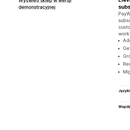
Wyświetl sklep w wersji
subs
demonstracyjnej
PayWh
subsc
custo
workf
Add
Get
Gro
Red
Mig
Języki
Współ