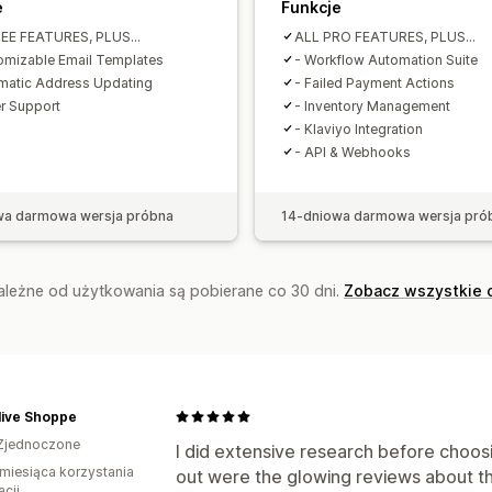
e
Funkcje
EE FEATURES, PLUS...
ALL PRO FEATURES, PLUS...
omizable Email Templates
- Workflow Automation Suite
matic Address Updating
- Failed Payment Actions
er Support
- Inventory Management
- Klaviyo Integration
- API & Webhooks
wa darmowa wersja próbna
14-dniowa darmowa wersja pró
zależne od użytkowania są pobierane co 30 dni.
Zobacz wszystkie 
live Shoppe
Zjednoczone
I did extensive research before choos
miesiąca korzystania
out were the glowing reviews about th
acji