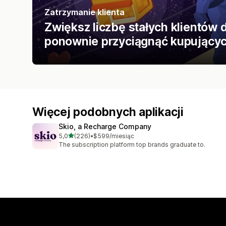
Zatrzymanie klienta
Zwiększ liczbę stałych klientów 
ponownie przyciągnąć kupującyc
Więcej podobnych aplikacji
Skio, a Recharge Company
na 5 gwiazdek
5,0
(226)
•
$599/miesiąc
Łączna liczba recenzji: 226
The subscription platform top brands graduate to.