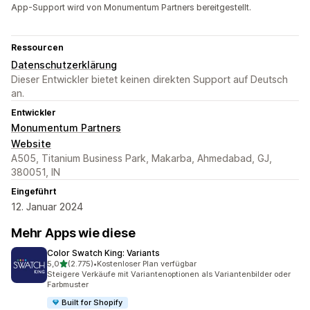
App-Support wird von Monumentum Partners bereitgestellt.
Ressourcen
Datenschutzerklärung
Dieser Entwickler bietet keinen direkten Support auf Deutsch
an.
Entwickler
Monumentum Partners
Website
A505, Titanium Business Park, Makarba, Ahmedabad, GJ,
380051, IN
Eingeführt
12. Januar 2024
Mehr Apps wie diese
Color Swatch King: Variants
von 5 Sternen
5,0
(2.775)
•
Kostenloser Plan verfügbar
2775 Rezensionen insgesamt
Steigere Verkäufe mit Variantenoptionen als Variantenbilder oder
Farbmuster
Built for Shopify