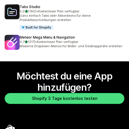
Tabs Studio
von 5 Sternen
5,0
(160)
•
Kostenloser Plan verfügbar
160 Rezensionen insgesamt
Ganz einfach Tabs oder Akkordeons für deine
Produktbeschreibungen erstellen
Built for Shopify
Meteor Mega Menu & Navigation
von 5 Sternen
4,7
(317)
•
Kostenloser Plan verfügbar
317 Rezensionen insgesamt
Moderne Dropdown-Menüs für Mobil- und Desktopgeräte erstellen
Möchtest du eine App
hinzufügen?
Shopify 3 Tage kostenlos testen