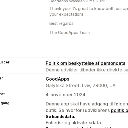
GoodApps svarede 29. maj 2025
Thank you! It's great to know both our a
your expectations.
Best regards,
The GoodApps Team.
urcer
Politik om beskyttelse af persondata
Denne udvikler tilbyder ikke direkte s
er
GoodApps
Galytska Street, Lviv, 79000, UA
ret
4. november 2024
dgang
Denne app skal have adgang til følgend
butik. Se hvorfor i udviklerens
politik
Se kundedata:
Enheds- og aktivitetsdata