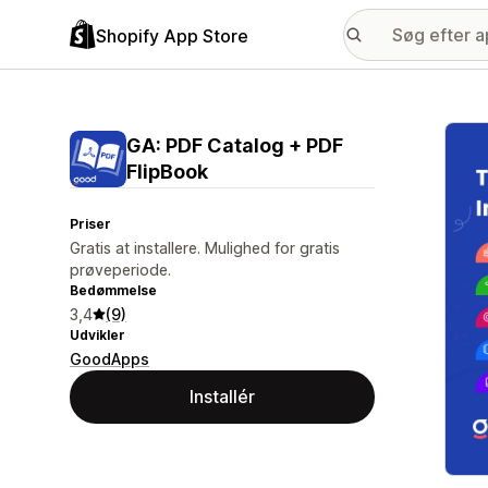
Shopify App Store
Galle
GA: PDF Catalog + PDF
FlipBook
Priser
Gratis at installere. Mulighed for gratis
prøveperiode.
Bedømmelse
3,4
(9)
Udvikler
GoodApps
Installér