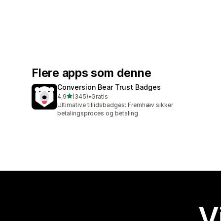
Flere apps som denne
Conversion Bear Trust Badges
ud af 5 stjerner
4,9
(345)
•
Gratis
345 anmeldelser i alt
Ultimative tillidsbadges: Fremhæv sikker
betalingsproces og betaling
V