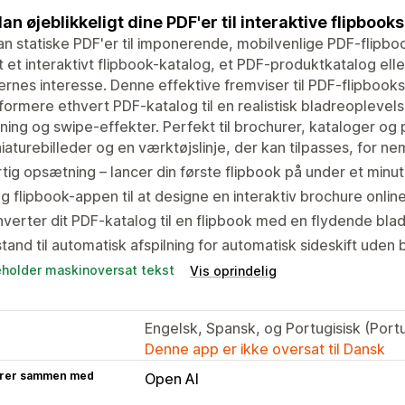
n øjeblikkeligt dine PDF'er til interaktive flipbook
 statiske PDF'er til imponerende, mobilvenlige PDF-flipboo
 et interaktivt flipbook-katalog, et PDF-produktkatalog eller
rnes interesse. Denne effektive fremviser til PDF-flipbooks 
formere ethvert PDF-katalog til en realistisk bladreopleve
lning og swipe-effekter. Perfekt til brochurer, kataloger o
iaturebilleder og en værktøjslinje, der kan tilpasses, for ne
tig opsætning – lancer din første flipbook på under et minut
g flipbook-appen til at designe en interaktiv brochure online
verter dit PDF-katalog til en flipbook med en flydende blad
stand til automatisk afspilning for automatisk sideskift uden 
eholder maskinoversat tekst
Vis oprindelig
Engelsk, Spansk, og Portugisisk (Port
Denne app er ikke oversat til Dansk
rer sammen med
Open AI