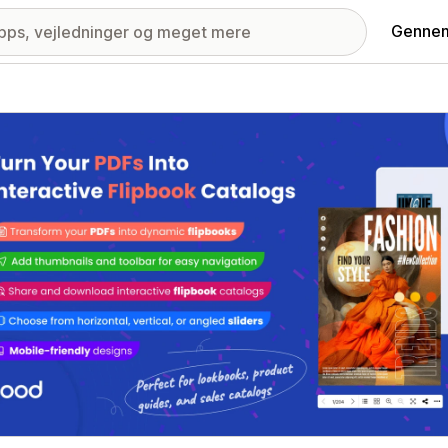
Gennem
ri med udvalgte billeder