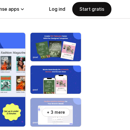
se apps
Log ind
Start gratis
+ 3 mere