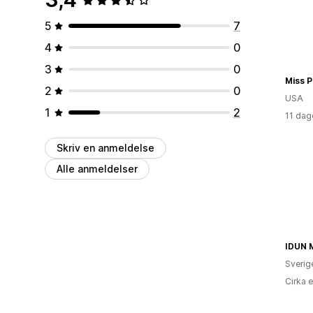
5
7
4
0
3
0
Miss 
2
0
USA
1
2
11 dag
Skriv en anmeldelse
Alle anmeldelser
IDUN 
Sverig
Cirka 