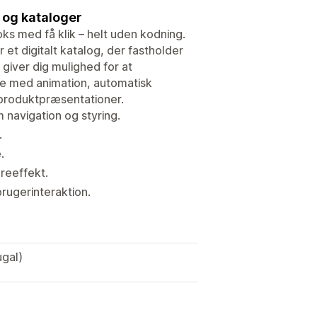
s og kataloger
ks med få klik – helt uden kodning.
 et digitalt katalog, der fastholder
giver dig mulighed for at
lse med animation, automatisk
g produktpræsentationer.
m navigation og styring.
.
.
reeffekt.
brugerinteraktion.
ugal)