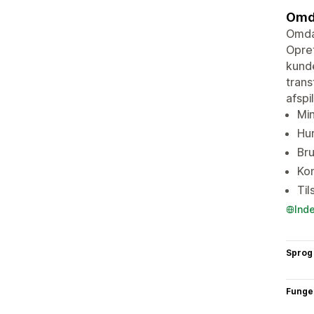
Omda
Omdan
Opret
kunde
trans
afspi
Min
Hur
Bru
Kon
Til
Ind
Sprog
Funge