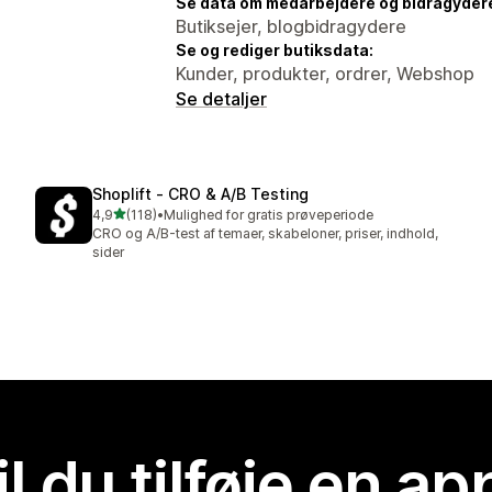
Se data om medarbejdere og bidragyder
Butiksejer, blogbidragydere
Se og rediger butiksdata:
Kunder, produkter, ordrer, Webshop
Se detaljer
Shoplift ‑ CRO & A/B Testing
ud af 5 stjerner
4,9
(118)
•
Mulighed for gratis prøveperiode
118 anmeldelser i alt
CRO og A/B-test af temaer, skabeloner, priser, indhold,
sider
il du tilføje en ap