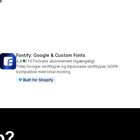
e:
Fontify: Google & Custom Fonts
ud af 5 stjerner
4,9
(757)
•
Gratis abonnement tilgængeligt
757 anmeldelser i alt
Tilføj Google-skrifttyper og tilpassede skrifttyper, GDPR-
kompatibel med lokal hosting
Built for Shopify
p?