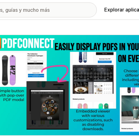
Explorar aplic
ía de imágenes destacadas