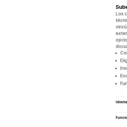
Sube
Los c
técni
vincú
exten
opcio
docu
Con
Eli
Ins
Enc
Fun
Idiom
Funci