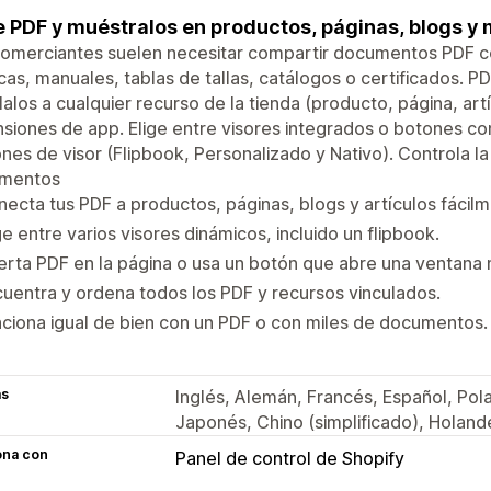
 PDF y muéstralos en productos, páginas, blogs y 
omerciantes suelen necesitar compartir documentos PDF co
cas, manuales, tablas de tallas, catálogos o certificados. P
lalos a cualquier recurso de la tienda (producto, página, ar
siones de app. Elige entre visores integrados o botones c
nes de visor (Flipbook, Personalizado y Nativo). Controla la 
mentos
ecta tus PDF a productos, páginas, blogs y artículos fácilm
ge entre varios visores dinámicos, incluido un flipbook.
erta PDF en la página o usa un botón que abre una ventana
uentra y ordena todos los PDF y recursos vinculados.
ciona igual de bien con un PDF o con miles de documentos.
as
Inglés, Alemán, Francés, Español, Pol
Japonés, Chino (simplificado), Holandé
ona con
Panel de control de Shopify