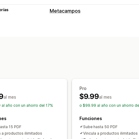
orías
Metacampos
Tipos de metacampos
Colecciones
Páginas
Productos
Blo
Herramientas de gestión
Editor de metacampos
Pro
9
$9.99
al mes
al mes
 al año con un ahorro del 17%
o $99.99 al año con un ahorro d
nes
Funciones
asta 15 PDF
Sube hasta 50 PDF
a a productos ilimitados
Vincula a productos ilimitados