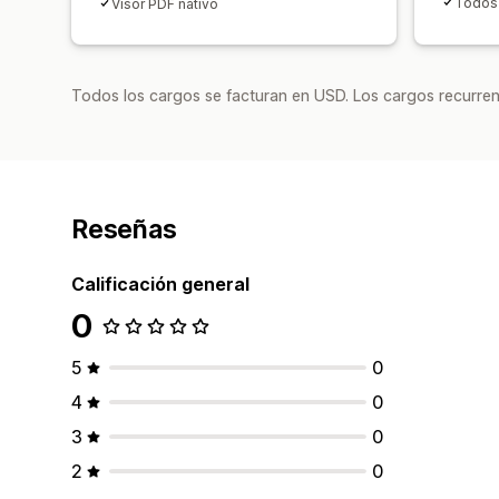
Todos 
Visor PDF nativo
Todos los cargos se facturan en USD. Los cargos recurren
Reseñas
Calificación general
0
5
0
4
0
3
0
2
0