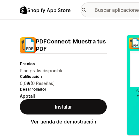
Shopify App Store
Galer
PDFConnect: Muestra tus
PDF
Precios
Plan gratis disponible
Calificación
0,0
(0 Reseñas)
Desarrollador
Apptall
Instalar
Ver tienda de demostración