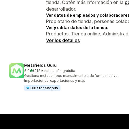
tienda. Obtén más información en la
po
desarrollador.
Ver datos de empleados y colaboradore
Propietario de tienda, personas colab
Ver y editar datos de la tienda:
Productos, Tienda online, Administrad
Ver los detalles
Metafields Guru
de 5 estrellas
5.0
(218)
•
Instalación gratuita
218 reseñas en total
Gestiona metacampos manualmente o de forma masiva.
Importaciones, exportaciones y más
Built for Shopify