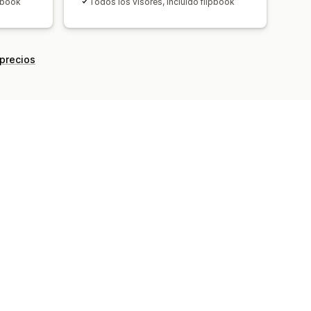
ipbook
Todos los visores, incluido flipbook
 precios