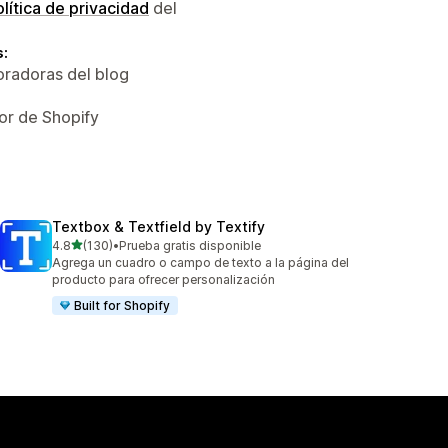
lítica de privacidad
del
s:
oradoras del blog
or de Shopify
Textbox & Textfield by Textify
de 5 estrellas
4.8
(130)
•
Prueba gratis disponible
130 reseñas en total
Agrega un cuadro o campo de texto a la página del
producto para ofrecer personalización
Built for Shopify