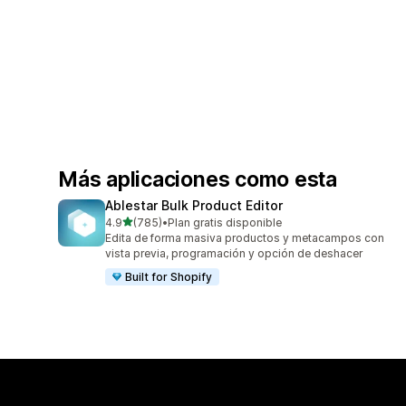
Más aplicaciones como esta
Ablestar Bulk Product Editor
de 5 estrellas
4.9
(785)
•
Plan gratis disponible
785 reseñas en total
Edita de forma masiva productos y metacampos con
vista previa, programación y opción de deshacer
Built for Shopify