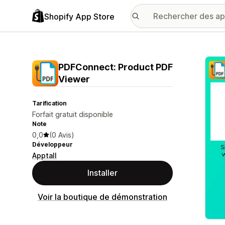
Shopify App Store
Galer
PDFConnect: Product PDF
Viewer
Tarification
Forfait gratuit disponible
Note
0,0
(0 Avis)
Développeur
Apptall
Installer
Voir la boutique de démonstration