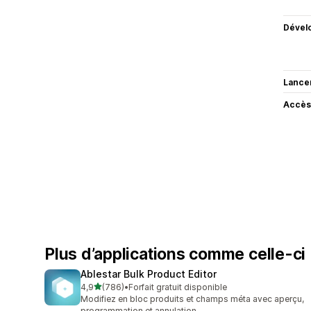
Dével
Lance
Accès
Plus d’applications comme celle-ci
Ablestar Bulk Product Editor
étoile(s) sur 5
4,9
(786)
•
Forfait gratuit disponible
786 avis au total
Modifiez en bloc produits et champs méta avec aperçu,
programmation et annulation