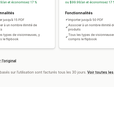
9/an et économisez 17 %
ou $99.99/an et économisez 17 
nnalités
Fonctionnalités
er jusqu’à 15 PDF
Importer jusqu’à 50 PDF
er à un nombre illimité de
Associer à un nombre illimité d
ts
produits
es types de visionneuses, y
Tous les types de visionneuses
s le flipbook
compris le flipbook
 l’original
basés sur l’utilisation sont facturés tous les 30 jours.
Voir toutes les