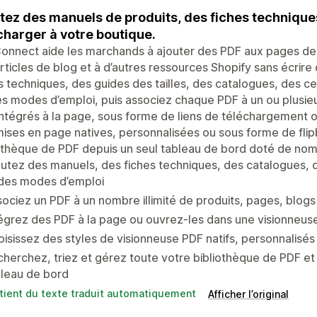
tez des manuels de produits, des fiches technique
charger à votre boutique.
nnect aide les marchands à ajouter des PDF aux pages de 
rticles de blog et à d’autres ressources Shopify sans écrir
s techniques, des guides des tailles, des catalogues, des c
s modes d’emploi, puis associez chaque PDF à un ou plusieu
ntégrés à la page, sous forme de liens de téléchargement
ises en page natives, personnalisées ou sous forme de flipb
othèque de PDF depuis un seul tableau de bord doté de nomb
utez des manuels, des fiches techniques, des catalogues, de
 des modes d’emploi
ociez un PDF à un nombre illimité de produits, pages, blogs 
égrez des PDF à la page ou ouvrez-les dans une visionneus
isissez des styles de visionneuse PDF natifs, personnalisé
herchez, triez et gérez toute votre bibliothèque de PDF et
bleau de bord
tient du texte traduit automatiquement
Afficher l’original