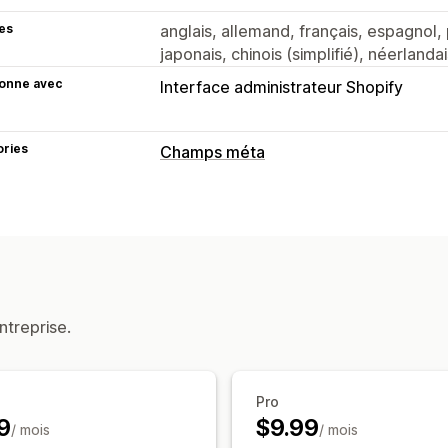
es
anglais, allemand, français, espagnol, 
japonais, chinois (simplifié), néerlandais
ionne avec
Interface administrateur Shopify
ories
Champs méta
Types de champs méta
Collections
Pages
Produits
Blogs
M
Outils de gestion
Éditeur de champs méta
ntreprise.
Pro
9
$9.99
/ mois
/ mois