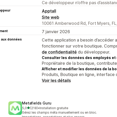
Ce développeur n’offre pas d’assistanc
oppeur
Apptall
Site web
10061 Amberwood Rd, Fort Myers, FL
ment
7 janvier 2026
 aux données
Cette application a besoin d’accéder
fonctionner sur votre boutique. Compr
de confidentialité
du développeur.
Consulter les données des employés et 
Propriétaire de la boutique, contribut
Afficher et modifier les données de la bo
Produits, Boutique en ligne, interface 
Voir les détails
Metafields Guru
étoile(s) sur 5
5,0
(218)
•
Installation gratuite
218 avis au total
Gérez les champs méta manuellement ou en bloc.
Importations, exportations et plus encore