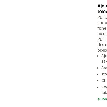
Ajou
télé
PDFCo
aux a
fiche
ou de
PDF i
des m
bibli
Ajo
et
Ass
Int
Cho
Rec
ta
Con