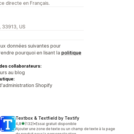
e directe en Français.
, 33913, US
 aux données suivantes pour
endre pourquoi en lisant la
politique
des collaborateurs:
eurs au blog
utique:
d'administration Shopify
Textbox & Textfield by Textify
étoile(s) sur 5
4,8
(132)
•
Essai gratuit disponible
132 avis au total
Ajouter une zone de texte ou un champ de texte à la page
de produit pour la personnalisation