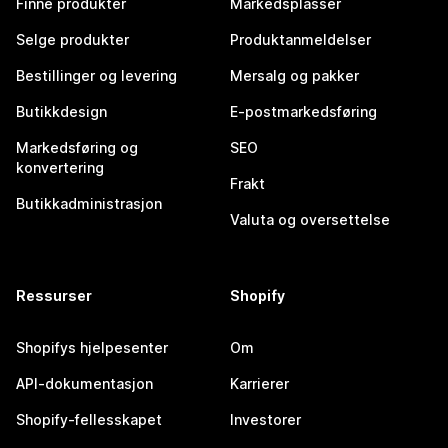
Finne produkter
Markedsplasser
Selge produkter
Produktanmeldelser
Bestillinger og levering
Mersalg og pakker
Butikkdesign
E-postmarkedsføring
Markedsføring og
SEO
konvertering
Frakt
Butikkadministrasjon
Valuta og oversettelse
Ressurser
Shopify
Shopifys hjelpesenter
Om
API-dokumentasjon
Karrierer
Shopify-fellesskapet
Investorer