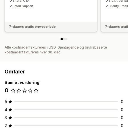
3 total CTA
3 CTA per p
Email Support
Priority Emai
7-dagers gratis prøveperiode
7-dagers grat
Alle kostnader faktureres i USD. Gjentagende og bruksbaserte
kostnader faktureres hver 30. dag.
Omtaler
Samlet vurdering
0
5
0
4
0
3
0
2
0