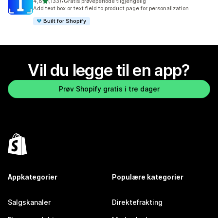
av 5 stjerner
4,8
(133)
•
Gratis prøveperiode tilgjengelig
Totalt 133 omtaler
Add text box or text field to product page for personalization
Built for Shopify
Vil du legge til en app?
Prøv Shopify gratis i tre dager
Appkategorier
Populære kategorier
Salgskanaler
Direktefrakting