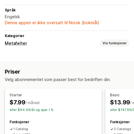
Språk
Engelsk
Denne appen er ikke oversatt til Norsk (bokmål)
Kategorier
Metafelter
Vis funksjoner
Metafelttyper
Produkter
Priser
Administrasjonsverktøy
Velg abonnementet som passer best for bedriften din.
Sikkerhetskopier
Starter
Basic
$7.99
$13.99
/ måned
/
eller $94.99/år og spar 1 %
eller $147.99/
Funksjoner
Funksjoner
1 Catalog
3 Catalogs