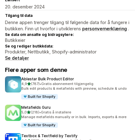
20. desember 2024
Tilgang til data
Denne appen trenger tilgang til følgende data for å fungere i
butikken. Finn ut hvorfor i utviklerens
personvernerklæring
.
Se data om ansatte og bidragsytere:
Butikkeier
Se og rediger butikkdata:
Produkter, Nettbutikk, Shopify-administrator
Se detaljer
Flere apper som denne
Ablestar Bulk Product Editor
av 5 stjerner
4,9
(787)
•
Gratis abonnement tilgjengelig
Totalt 787 omtaler
Bulk edit products & metafields with preview, schedule & undo
Built for Shopify
Metafields Guru
av 5 stjerner
5,0
(218)
•
Gratis å installere
Totalt 218 omtaler
Manage metafields manually or in bulk. Imports, exports & more
Built for Shopify
Textbox & Textfield by Textify