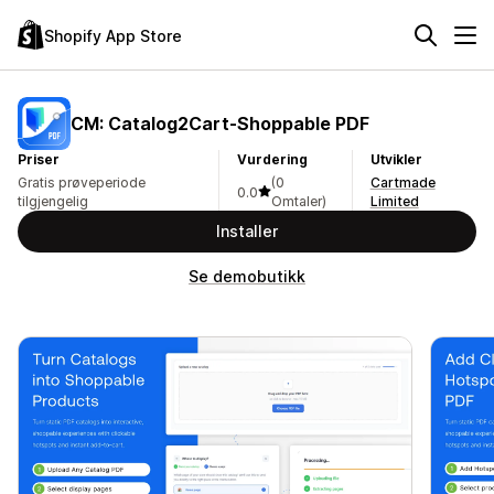
Shopify App Store
CM: Catalog2Cart‑Shoppable PDF
Priser
Vurdering
Utvikler
Gratis prøveperiode
(0
Cartmade
0.0
tilgjengelig
Omtaler)
Limited
Installer
Se demobutikk