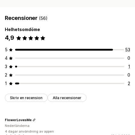
Recensioner
(56)
Helhetsomdöme
4,9
5
53
4
0
3
1
2
0
1
2
Skriv en recension
Alla recensioner
FlowerLovesMe
Nederländerna
4 dagar användning av appen