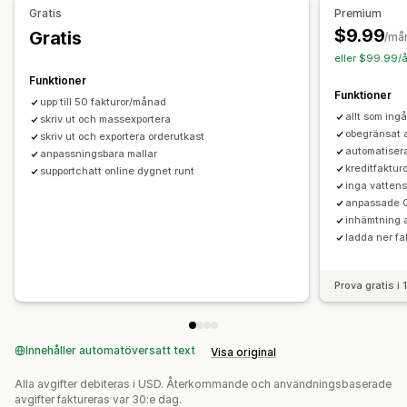
Anpassning
Gratis
Premium
Färg och teckensnitt
Varumärkeshantering
Fält
$9.99
Gratis
/må
Fakturanummer
Avsändarens e-postadress
eller $99.99/å
Skatteberäkning
Mallar
Streckkoder
Logotyper
Funktioner
Funktioner
Flera valutor
Flera språk
upp till 50 fakturor/månad
allt som ing
skriv ut och massexportera
Filhantering
obegränsat a
skriv ut och exportera orderutkast
automatiser
Bulknedladdning
anpassningsbara mallar
Filnamn
kreditfaktur
supportchatt online dygnet runt
Automatisering av e-postmeddelanden
PDF-generering
inga vatten
Utskrift och export
Informationssäkerhet
anpassade Q
inhämtning 
Sekventiell numrering
ladda ner fa
Prova gratis i
Innehåller automatöversatt text
Visa original
Alla avgifter debiteras i USD. Återkommande och användningsbaserade
avgifter faktureras var 30:e dag.