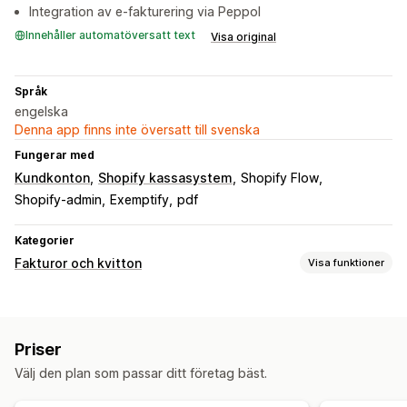
Integration av e-fakturering via Peppol
Innehåller automatöversatt text
Visa original
Språk
engelska
Denna app finns inte översatt till svenska
Fungerar med
Kundkonton
Shopify kassasystem
Shopify Flow
Shopify-admin
Exemptify
pdf
Kategorier
Fakturor och kvitton
Visa funktioner
Dokumenttyper
Fakturor
Kvitton
Kreditmeddelanden
Offerter
Priser
Orderutkast
Anpassade dokument
Följesedlar
Välj den plan som passar ditt företag bäst.
Återbetalningar