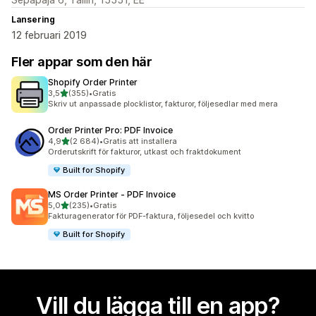
Lansering
12 februari 2019
Fler appar som den här
Shopify Order Printer
av 5 stjärnor
3,5
(355)
•
Gratis
355 recensioner totalt
Skriv ut anpassade plocklistor, fakturor, följesedlar med mera
Order Printer Pro: PDF Invoice
av 5 stjärnor
4,9
(2 684)
•
Gratis att installera
2684 recensioner totalt
Orderutskrift för fakturor, utkast och fraktdokument
Built for Shopify
MS Order Printer ‑ PDF Invoice
av 5 stjärnor
5,0
(235)
•
Gratis
235 recensioner totalt
Fakturagenerator för PDF-faktura, följesedel och kvitto
Built for Shopify
Vill du lägga till en app?