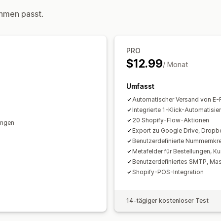
Farbe und Schriftart
Branding
Felder
hmen passt.
Absender-E-Mail
Steuerberechnung
Registrierung
Mehrere Währungen
Mehrere Sprac
Validierung der Steuernummer
EU (M
Dateimanagement
PRO
Berichterstattung und Erklärungen
Massendownload
Dateibenennung
E
$12.99
/ Monat
Datenexport
PDF-Generierung
Drucken und Expor
Umfasst
Automatischer Versand von E
Integrierte 1-Klick-Automatisi
20 Shopify-Flow-Aktionen
ungen
Export zu Google Drive, Dropb
Benutzerdefinierte Nummernkre
Metafelder für Bestellungen, 
Benutzerdefiniertes SMTP, Ma
Shopify-POS-Integration
14-tägiger kostenloser Test