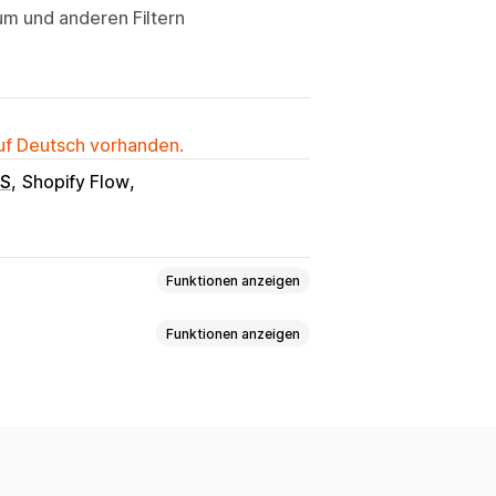
um und anderen Filtern
auf Deutsch vorhanden.
OS
Shopify Flow
Funktionen anzeigen
Funktionen anzeigen
ngebote
Bestellentwürfe
weise
Zolldokumente
rdefinierte Rechnungen
kerstattungen
Rückgaben