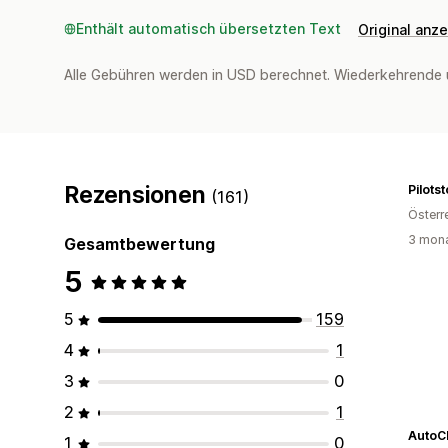
Enthält automatisch übersetzten Text
Original anz
Alle Gebühren werden in USD berechnet. Wiederkehrende 
Rezensionen
Pilotst
(161)
Österr
3 mona
Gesamtbewertung
5
5
159
4
1
3
0
2
1
AutoC
1
0