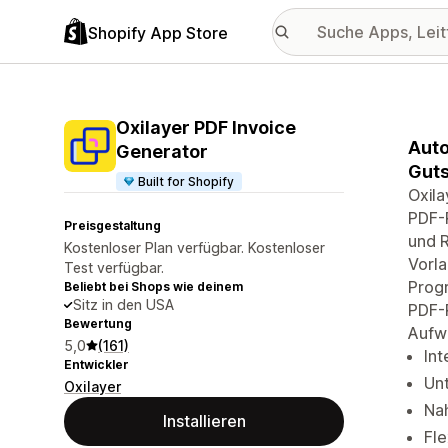
Shopify App Store
Oxilayer PDF Invoice
Auto
Generator
Guts
Built for Shopify
Oxila
PDF-
Preisgestaltung
und 
Kostenloser Plan verfügbar. Kostenloser
Vorl
Test verfügbar.
Progr
Beliebt bei Shops wie deinem
Sitz in den USA
PDF-
Bewertung
Aufw
5,0
(161)
Int
Entwickler
Un
Oxilayer
Na
Installieren
Fle