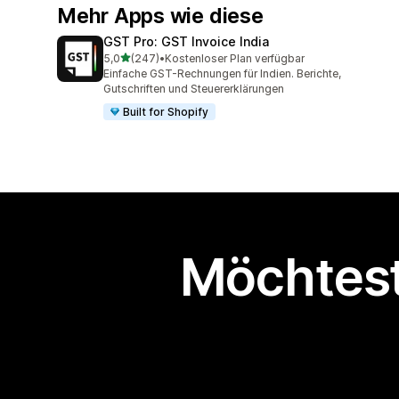
Mehr Apps wie diese
GST Pro: GST Invoice India
von 5 Sternen
5,0
(247)
•
Kostenloser Plan verfügbar
247 Rezensionen insgesamt
Einfache GST-Rechnungen für Indien. Berichte,
Gutschriften und Steuererklärungen
Built for Shopify
Möchtest