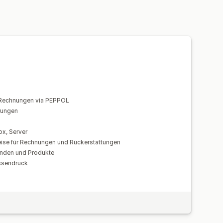
Rechnungsnummern
Vorlagen
Barcodes
Logos
hen
wSt.)
-Mail-Automatisierung
tieren
Berichte
-Rechnungen via PEPPOL
erungen
ox, Server
ise für Rechnungen und Rückerstattungen
Kunden und Produkte
ssendruck