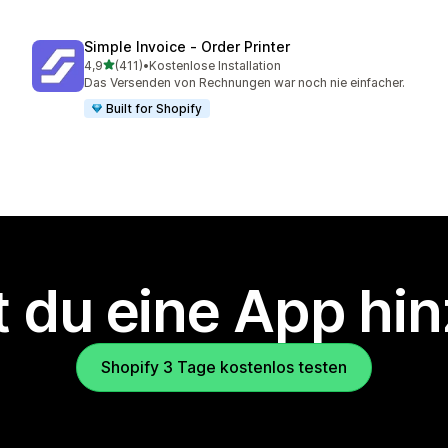
Simple Invoice ‑ Order Printer
von 5 Sternen
4,9
(411)
•
Kostenlose Installation
411 Rezensionen insgesamt
Das Versenden von Rechnungen war noch nie einfacher.
Built for Shopify
 du eine App hi
Shopify 3 Tage kostenlos testen