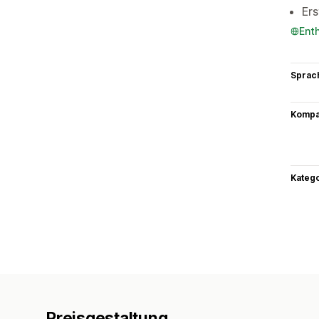
Ers
Ent
Sprac
Kompat
Kateg
Preisgestaltung