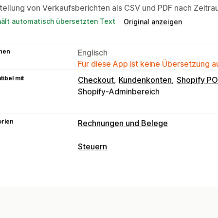
tellung von Verkaufsberichten als CSV und PDF nach Zeitra
hält automatisch übersetzten Text
Original anzeigen
hen
Englisch
Für diese App ist keine Übersetzung 
ibel mit
Checkout
Kundenkonten
Shopify P
Shopify-Adminbereich
orien
Rechnungen und Belege
Dokumentarten
Steuern
Rechnungen
Belege
Gutschriften
A
Haftungsverfolgung
Bestellbestätigungen
Zustellungshin
Mehrwertsteuerrechnungen
Benutze
Lieferscheine
Versandetiketten
Rüc
Steuerberechnung
Anpassung
Mehrere Währungen