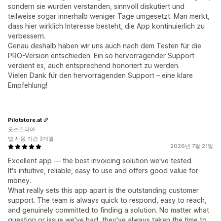
sondern sie wurden verstanden, sinnvoll diskutiert und
teilweise sogar innerhalb weniger Tage umgesetzt. Man merkt,
dass hier wirklich Interesse besteht, die App kontinuierlich zu
verbessern.
Genau deshalb haben wir uns auch nach dem Testen für die
PRO-Version entschieden. Ein so hervorragender Support
verdient es, auch entsprechend honoriert zu werden.
Vielen Dank für den hervorragenden Support – eine klare
Empfehlung!
Pilotstore.at
오스트리아
앱 사용 기간 3개월
2026년 7월 21일
Excellent app — the best invoicing solution we've tested
It's intuitive, reliable, easy to use and offers good value for
money.
What really sets this app apart is the outstanding customer
support. The team is always quick to respond, easy to reach,
and genuinely committed to finding a solution. No matter what
question or issue we've had, they've always taken the time to