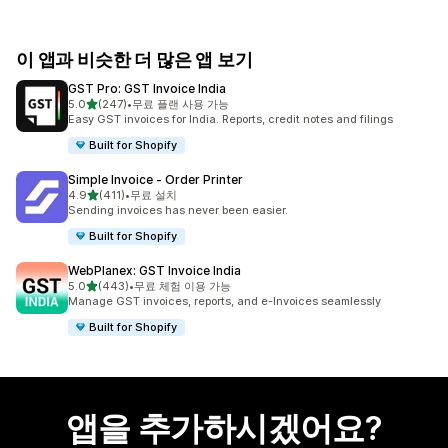
이 앱과 비슷한 더 많은 앱 보기
GST Pro: GST Invoice India
별 5개 중
5.0
(247)
•
무료 플랜 사용 가능
총 리뷰 247개
Easy GST invoices for India. Reports, credit notes and filings
Built for Shopify
Simple Invoice ‑ Order Printer
별 5개 중
4.9
(411)
•
무료 설치
총 리뷰 411개
Sending invoices has never been easier.
Built for Shopify
WebPlanex: GST Invoice India
별 5개 중
5.0
(443)
•
무료 체험 이용 가능
총 리뷰 443개
Manage GST invoices, reports, and e-Invoices seamlessly
Built for Shopify
앱을 추가하시겠어요?