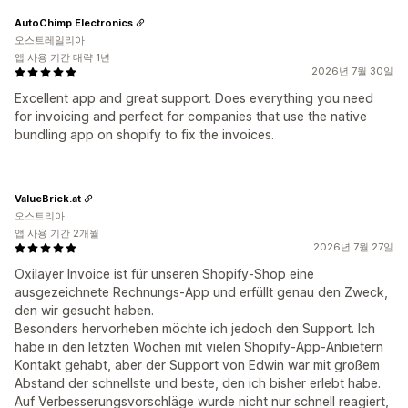
AutoChimp Electronics
오스트레일리아
앱 사용 기간 대략 1년
2026년 7월 30일
Excellent app and great support. Does everything you need
for invoicing and perfect for companies that use the native
bundling app on shopify to fix the invoices.
ValueBrick.at
오스트리아
앱 사용 기간 2개월
2026년 7월 27일
Oxilayer Invoice ist für unseren Shopify-Shop eine
ausgezeichnete Rechnungs-App und erfüllt genau den Zweck,
den wir gesucht haben.
Besonders hervorheben möchte ich jedoch den Support. Ich
habe in den letzten Wochen mit vielen Shopify-App-Anbietern
Kontakt gehabt, aber der Support von Edwin war mit großem
Abstand der schnellste und beste, den ich bisher erlebt habe.
Auf Verbesserungsvorschläge wurde nicht nur schnell reagiert,