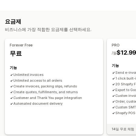
부채 추적
배송 노트
사용자 지정 문서
패킹 슬립
배송 레이블
환불
반품
VAT 인보이스
사용자 지정 인보이스
맞춤 설정
요금제
세금 계산
색상 및 글꼴
브랜딩
필드
인보이스 번호
발신자 이메일
비즈니스에 가장 적합한 요금제를 선택하세요.
여러 통화
세금 계산
템플릿
바코드
로고
여러 통화
여러 언어
등록
Forever Free
PRO
파일 관리
$12.9
무료
세금 번호 유효성 검사
유럽 연합 (VAT)
/월
대량 다운로드
파일 이름 지정
이메일 자동화
PDF 생성
인쇄 및 내보내기
보고서
보고 및 제출
기능
기능
데이터 내보내기
Send e-invo
Unlimited invoices
1 click built
Unlimited access to all orders
20 Shopify F
Create invoices, packing slips, refunds
Export to Go
Create quotes, fulfillments, and returns
Custom invo
Customer and Thank You page integration
Order, custo
Automated document delivery
Custom SMTP
Shopify POS 
14일 무료 체험