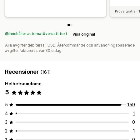
Prova gratis i
Innehåller automatöversatt text
Visa original
Alla avgifter debiteras i USD. Återkommande och användningsbaserade
avgifter faktureras var 30:e dag.
Recensioner
(161)
Helhetsomdöme
5
5
159
4
1
3
0
2
1
1
0