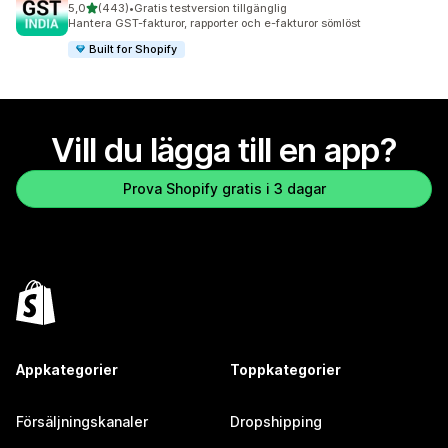
av 5 stjärnor
5,0
(443)
•
Gratis testversion tillgänglig
443 recensioner totalt
Hantera GST-fakturor, rapporter och e-fakturor sömlöst
Built for Shopify
Vill du lägga till en app?
Prova Shopify gratis i 3 dagar
Appkategorier
Toppkategorier
Försäljningskanaler
Dropshipping