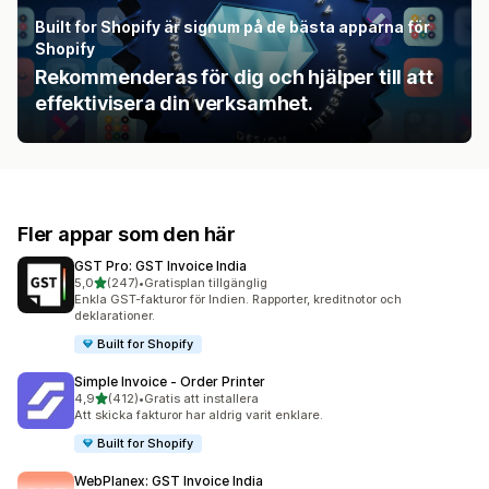
Built for Shopify är signum på de bästa apparna för
Shopify
Rekommenderas för dig och hjälper till att
effektivisera din verksamhet.
Fler appar som den här
GST Pro: GST Invoice India
av 5 stjärnor
5,0
(247)
•
Gratisplan tillgänglig
247 recensioner totalt
Enkla GST-fakturor för Indien. Rapporter, kreditnotor och
deklarationer.
Built for Shopify
Simple Invoice ‑ Order Printer
av 5 stjärnor
4,9
(412)
•
Gratis att installera
412 recensioner totalt
Att skicka fakturor har aldrig varit enklare.
Built for Shopify
WebPlanex: GST Invoice India