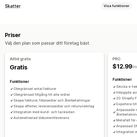
Dokumenttyper
Skatter
Visa funktioner
Fakturor
Kvitton
Kreditmeddelanden
Offerter
Spårning av skattskyldighet
Orderutkast
Orderbekräftelse
Leveransmeddelanden
Momsfakturor
Anpassade fakturor
Anpassade dokument
Följesedlar
Fraktsedlar
Priser
Återbetalningar
Returer
Skatteberäkning
Välj den plan som passar ditt företag bäst.
Flera valutor
Anpassning
Färg och teckensnitt
Varumärkeshantering
Fält
Registrering
Alltid gratis
PRO
Fakturanummer
Avsändarens e-postadress
$12.99
Gratis
Kontroll av skattenummer
EU (VAT)
/m
Skatteberäkning
Mallar
Streckkoder
Logotyper
Rapportering och skatteregistrering
Funktioner
Flera valutor
Flera språk
Funktioner
Dataexport
Skicka e-fak
Obegränsat antal fakturor
Filhantering
Inbyggda aut
Obegränsad tillgång till alla ordrar
20 Shopify 
Bulknedladdning
Filnamn
Skapa fakturor, följesedlar och återbetalningar
Exportera til
Skapa offerter, leveranssedlar och returunderlag
Automatisering av e-postmeddelanden
PDF-generering
Anpassade n
Integration med kund- och tacksidan
återbetalnin
Utskrift och export
Rapporter
Automatiserad dokumentleverans
Metafält för
Anpassad SM
Integration