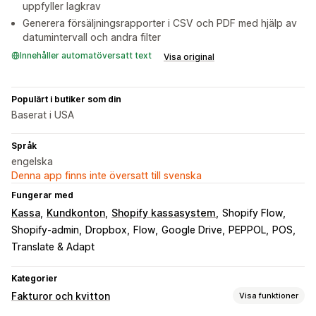
uppfyller lagkrav
Generera försäljningsrapporter i CSV och PDF med hjälp av
datumintervall och andra filter
Innehåller automatöversatt text
Visa original
Populärt i butiker som din
Baserat i USA
Språk
engelska
Denna app finns inte översatt till svenska
Fungerar med
Kassa
Kundkonton
Shopify kassasystem
Shopify Flow
Shopify-admin
Dropbox
Flow
Google Drive
PEPPOL
POS
Translate & Adapt
Kategorier
Fakturor och kvitton
Visa funktioner