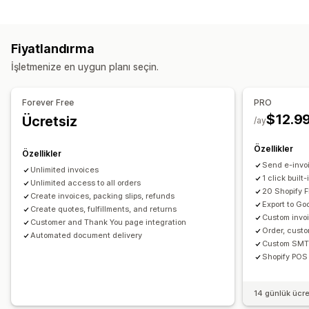
Borç takibi
Taslak siparişler
Sipariş onayları
Teslimat notları
KDV faturaları
Özel faturalar
Gümrük belgeleri
Sevk irsaliyeleri
Kargo etiketleri
Fiyatlandırma
Para iadeleri
İadeler
Vergi hesaplama
İşletmenize en uygun planı seçin.
Çoklu para birimi
Özelleştirme
Renk ve yazı tipi
Marka öğeleri
Alanlar
Fatura numarası
Kayıt
Forever Free
PRO
Gönderen e-postası
Vergi hesaplama
Şablonlar
Barkodlar
$12.9
Ücretsiz
Vergi numarası doğrulama
AB (KDV)
/ay
Logolar
Çoklu para birimi
Çoklu dil
Raporlama ve dosyalama
Özellikler
Özellikler
Dosya yönetimi
Dışa veri aktarma
Send e-invo
Unlimited invoices
Toplu indirme
Dosya adlandırma
E-posta otomasyonu
1 click built
Unlimited access to all orders
20 Shopify F
PDF oluşturma
Yazdırıp dışa aktarma
Raporlar
Create invoices, packing slips, refunds
Export to Go
Create quotes, fulfillments, and returns
Custom invo
Customer and Thank You page integration
Order, custo
Automated document delivery
Custom SMTP
Shopify POS 
14 günlük ücr