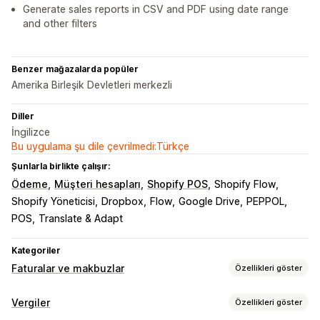
Generate sales reports in CSV and PDF using date range
and other filters
Benzer mağazalarda popüler
Amerika Birleşik Devletleri merkezli
Diller
İngilizce
Bu uygulama şu dile çevrilmedi:Türkçe
Şunlarla birlikte çalışır:
Ödeme
Müşteri hesapları
Shopify POS
Shopify Flow
Shopify Yöneticisi
Dropbox
Flow
Google Drive
PEPPOL
POS
Translate & Adapt
Kategoriler
Faturalar ve makbuzlar
Özellikleri göster
Belge türleri
Vergiler
Özellikleri göster
Faturalar
Makbuzlar
Kredi notları
Teklifler