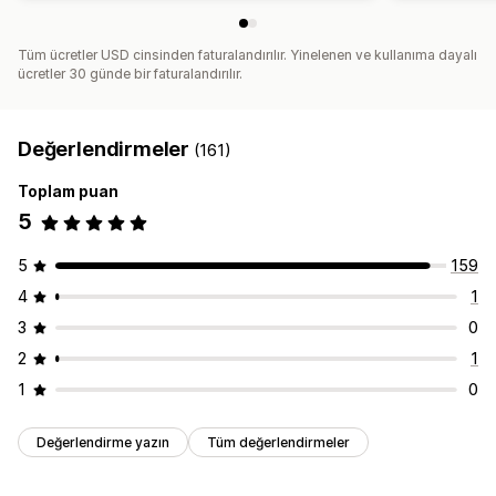
Tüm ücretler USD cinsinden faturalandırılır. Yinelenen ve kullanıma dayalı
ücretler 30 günde bir faturalandırılır.
Değerlendirmeler
(161)
Toplam puan
5
5
159
4
1
3
0
2
1
1
0
Değerlendirme yazın
Tüm değerlendirmeler