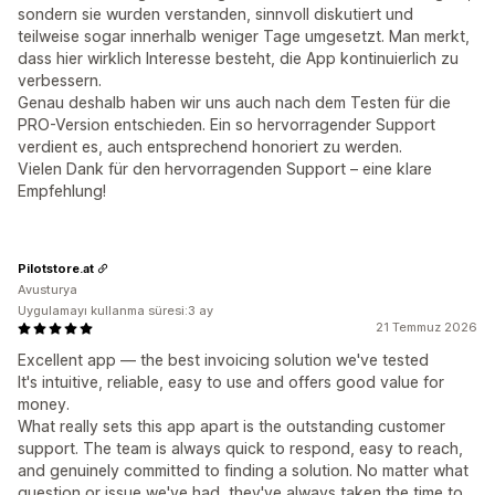
sondern sie wurden verstanden, sinnvoll diskutiert und
teilweise sogar innerhalb weniger Tage umgesetzt. Man merkt,
dass hier wirklich Interesse besteht, die App kontinuierlich zu
verbessern.
Genau deshalb haben wir uns auch nach dem Testen für die
PRO-Version entschieden. Ein so hervorragender Support
verdient es, auch entsprechend honoriert zu werden.
Vielen Dank für den hervorragenden Support – eine klare
Empfehlung!
Pilotstore.at
Avusturya
Uygulamayı kullanma süresi:3 ay
21 Temmuz 2026
Excellent app — the best invoicing solution we've tested
It's intuitive, reliable, easy to use and offers good value for
money.
What really sets this app apart is the outstanding customer
support. The team is always quick to respond, easy to reach,
and genuinely committed to finding a solution. No matter what
question or issue we've had, they've always taken the time to