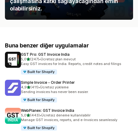
çalışmasına katkı sağlayacağından emin
olabilirsiniz.
Buna benzer diğer uygulamalar
GST Pro: GST Invoice India
5 yıldız üzerinden
5,0
(247)
•
Ücretsiz plan mevcut
toplam 247 değerlendirme
Easy GST invoices for India. Reports, credit notes and filings
Built for Shopify
Simple Invoice ‑ Order Printer
5 yıldız üzerinden
4,9
(411)
•
Ücretsiz yükleme
toplam 411 değerlendirme
Sending invoices has never been easier.
Built for Shopify
WebPlanex: GST Invoice India
5 yıldız üzerinden
5,0
(443)
•
Ücretsiz deneme kullanılabilir
toplam 443 değerlendirme
Manage GST invoices, reports, and e-Invoices seamlessly
Built for Shopify