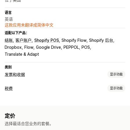
语言
英语
这款应用未翻译成简体中文
适配以下产品：
结账
客户账户
Shopify POS
Shopify Flow
Shopify 后台
Dropbox
Flow
Google Drive
PEPPOL
POS
Translate & Adapt
类别
发票和收据
显示功能
文件类型
税费
显示功能
发票
收据
贷项凭单
报价
草稿订单
订单确认
配送备注
责任跟踪
海关文件
装箱单
发货标签
退款
退货
VAT 发票
自定义发票
自定义
定价
税务计算
颜色和字体
品牌营销
字段
发票号码
发件人邮箱
税款计算
选择最适合您业务的套餐。
多币种
模板
条码
Logo
多币种
多语言