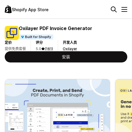
Shopify App Store
Oxilayer PDF Invoice Generator
Built for Shopify
定价
评分
开发人员
提供免费套餐
5.0
(161)
Oxilayer
安装