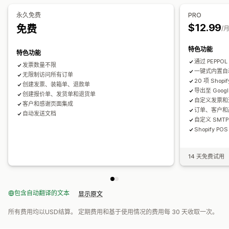
注册
永久免费
PRO
文件管理
$12.99
免费
税号验证
欧盟 (VAT)
/
批量下载
文件命名
电子邮件自动化
PDF 生成
打印和导出
报告
报告和申报
特色功能
特色功能
数据导出
通过 PEPP
发票数量不限
一键式内置自
无限制访问所有订单
20 项 Shopi
创建发票、装箱单、退款单
导出至 Googl
创建报价单、发货单和退货单
自定义发票和退
客户和感谢页面集成
订单、客户和
自动发送文档
自定义 SMT
Shopify PO
14 天免费试用
包含自动翻译的文本
显示原文
所有费用均以USD结算。 定期费用和基于使用情况的费用每 30 天收取一次。