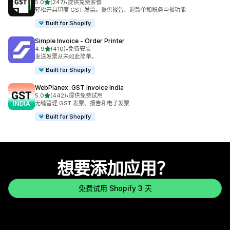
星（满分 5 星）
5.0
(247)
•
提供免费套餐
总共 247 条评论
轻松开具印度 GST 发票。提供报告、退款单和税务申报功能
Built for Shopify
Simple Invoice ‑ Order Printer
星（满分 5 星）
4.9
(410)
•
免费安装
总共 410 条评论
发送发票从未如此简单。
Built for Shopify
WebPlanex: GST Invoice India
星（满分 5 星）
5.0
(442)
•
提供免费试用
总共 442 条评论
无缝管理 GST 发票、报告和电子发票
Built for Shopify
想要添加应用？
免费试用 Shopify 3 天