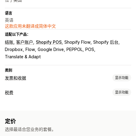
语言
英语
这款应用未翻译成简体中文
适配以下产品：
结账
客户账户
Shopify POS
Shopify Flow
Shopify 后台
Dropbox
Flow
Google Drive
PEPPOL
POS
Translate & Adapt
类别
发票和收据
显示功能
文件类型
税费
显示功能
发票
收据
贷项凭单
报价
草稿订单
订单确认
配送备注
责任跟踪
海关文件
装箱单
发货标签
退款
退货
VAT 发票
自定义发票
自定义
定价
税务计算
颜色和字体
品牌营销
字段
发票号码
发件人邮箱
税款计算
选择最适合您业务的套餐。
多币种
模板
条码
Logo
多币种
多语言