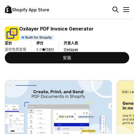
Shopify App Store
Oxilayer PDF Invoice Generator
Built for Shopify
定价
评分
开发人员
提供免费套餐
5.0
(161)
Oxilayer
安装