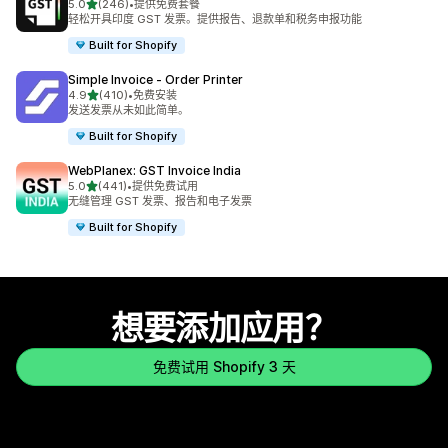
星（满分 5 星）
5.0
(246)
•
提供免费套餐
总共 246 条评论
轻松开具印度 GST 发票。提供报告、退款单和税务申报功能
Built for Shopify
Simple Invoice ‑ Order Printer
星（满分 5 星）
4.9
(410)
•
免费安装
总共 410 条评论
发送发票从未如此简单。
Built for Shopify
WebPlanex: GST Invoice India
星（满分 5 星）
5.0
(441)
•
提供免费试用
总共 441 条评论
无缝管理 GST 发票、报告和电子发票
Built for Shopify
想要添加应用？
免费试用 Shopify 3 天