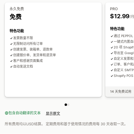
注册
永久免费
PRO
文件管理
$12.99
免费
税号验证
欧盟 (VAT)
/
批量下载
文件命名
电子邮件自动化
PDF 生成
打印和导出
报告
报告和申报
特色功能
特色功能
数据导出
通过 PEPP
发票数量不限
一键式内置自
无限制访问所有订单
20 项 Shopi
创建发票、装箱单、退款单
导出至 Googl
创建报价单、发货单和退货单
自定义发票和退
客户和感谢页面集成
订单、客户和
自动发送文档
自定义 SMT
Shopify PO
14 天免费试用
包含自动翻译的文本
显示原文
所有费用均以USD结算。 定期费用和基于使用情况的费用每 30 天收取一次。