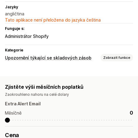
Jazyky
angličtina
Tato aplikace není přeložena do jazyka čeština
Funguje s:
Administrátor Shopify
Kategorie
Upozornění týkající se skladových zásob
Zobrazit funkce
Notifikace
Opětovné naskladnění
Není skladem
Zjistěte výši měsíčních poplatků
Přizpůsobení
Zaokrouhleno nahoru na celé dolary
Nastavení upozornění
Tlačítko notifikací
Extra Alert Email
Analytika a vykazování
0
Měsíčně
Poptávka zákazníků
Cena