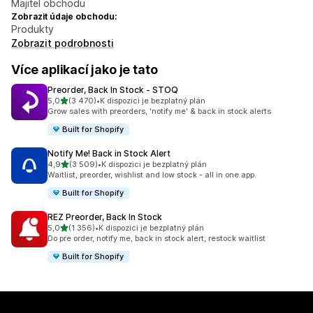
Majitel obchodu
Zobrazit údaje obchodu:
Produkty
Zobrazit podrobnosti
Více aplikací jako je tato
Preorder, Back In Stock ‑ STOQ
z 5 hvězd
5,0
(3 470)
•
K dispozici je bezplatný plán
Celkový počet recenzí: 3470
Grow sales with preorders, 'notify me' & back in stock alerts
Built for Shopify
Notify Me! Back in Stock Alert
z 5 hvězd
4,9
(3 509)
•
K dispozici je bezplatný plán
Celkový počet recenzí: 3509
Waitlist, preorder, wishlist and low stock - all in one app.
Built for Shopify
REZ Preorder, Back In Stock
z 5 hvězd
5,0
(1 356)
•
K dispozici je bezplatný plán
Celkový počet recenzí: 1356
Do pre order, notify me, back in stock alert, restock waitlist
Built for Shopify