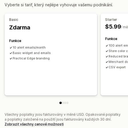
Vyberte si tarif, který nejlépe vyhovuje vašemu podnikání.
Basic
Starter
$5.99
Zdarma
/ mě
Funkce
Funkce
100 alert e
10 alert emails/month
Store color 
Basic widget and emails
Reduced br
Practical Edge branding
Merchant di
CSV export
Všechny poplatky jsou fakturovány v měně USD. Opakované poplatky
a poplatky založené na použití jsou fakturovány každých 30 dní.
Zobrazit všechny cenové možnosti