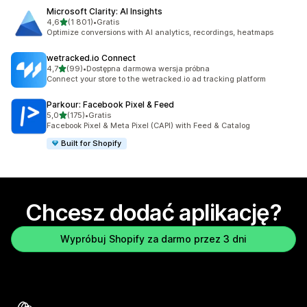
Microsoft Clarity: AI Insights
na 5 gwiazdek
4,6
(1 801)
•
Gratis
Łączna liczba recenzji: 1801
Optimize conversions with AI analytics, recordings, heatmaps
wetracked.io Connect
na 5 gwiazdek
4,7
(99)
•
Dostępna darmowa wersja próbna
Łączna liczba recenzji: 99
Connect your store to the wetracked.io ad tracking platform
Parkour: Facebook Pixel & Feed
na 5 gwiazdek
5,0
(175)
•
Gratis
Łączna liczba recenzji: 175
Facebook Pixel & Meta Pixel (CAPI) with Feed & Catalog
Built for Shopify
Chcesz dodać aplikację?
Wypróbuj Shopify za darmo przez 3 dni