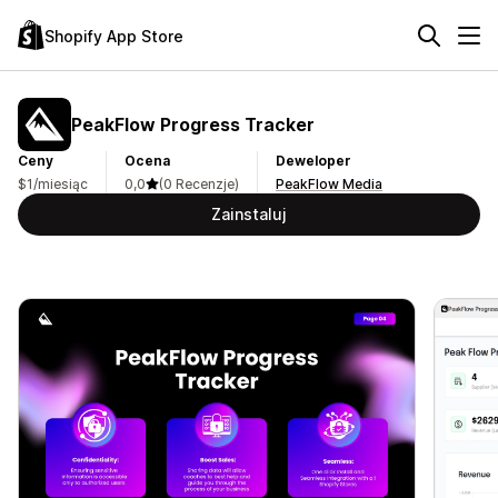
Shopify App Store
PeakFlow Progress Tracker
Ceny
Ocena
Deweloper
$1/miesiąc
0,0
(0 Recenzje)
PeakFlow Media
Zainstaluj