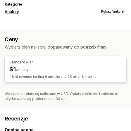
Kategorie
Analizy
Pokaż funkcje
Materiały wizualne i raporty
Analizy pulpitu
Eksport danych
Ceny
Wybierz plan najlepiej dopasowany do potrzeb firmy.
Standard Plan
$1
/miesiąc
4% of revenue for first 6 months and 2% after 6 months
Wszystkie opłaty są naliczane w USD. Opłaty cykliczne i zależne od
użytkowania są pobierane co 30 dni.
Recenzje
Ogólna ocena