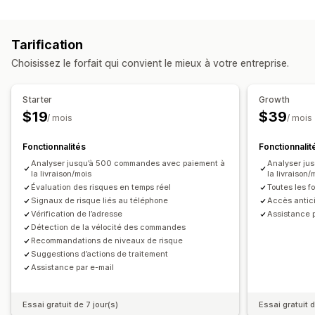
Comportement du client
Outils de prévention
Suivi en temps réel
Suivi de l’activité
Validation de la commande
Tarification
Suivi de l’événement
Validation du paiement à la livraison
Filtres anti-fraude
Choisissez le forfait qui convient le mieux à votre entreprise.
Marketing et ventes
Alertes et analyses de données
Informations sur les bénéfices
Starter
Growth
Alertes de risque élevé
Activité suspecte
$19
$39
Supports visuels et rapports
/ mois
/ mois
Notifications de fraudes
Rapports des risques
Tableau de bord des analyses de données
Fonctionnalités
Fonctionnalit
Tableaux de bord personnalisés
Rapports personnalisés
Analyser jusqu’à 500 commandes avec paiement à
Analyser ju
la livraison/mois
la livraison/
Évaluation des risques en temps réel
Toutes les fo
Signaux de risque liés au téléphone
Accès antici
Vérification de l’adresse
Assistance p
Détection de la vélocité des commandes
Recommandations de niveaux de risque
Suggestions d’actions de traitement
Assistance par e-mail
Essai gratuit de 7 jour(s)
Essai gratuit d