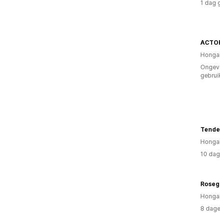
1 dag 
ACTO
Hongar
Ongev
gebrui
Tende
Hongar
10 dag
Rosegi
Hongar
8 dage