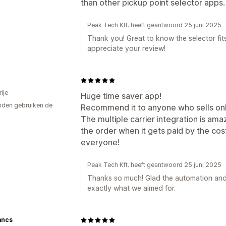
than other pickup point selector app
Peak Tech Kft. heeft geantwoord 25 juni 2025
Thank you! Great to know the selector fit
appreciate your review!
ije
Huge time saver app!
den gebruiken de
Recommend it to anyone who sells onl
The multiple carrier integration is ama
the order when it gets paid by the cost
everyone!
Peak Tech Kft. heeft geantwoord 25 juni 2025
Thanks so much! Glad the automation and c
exactly what we aimed for.
ancs