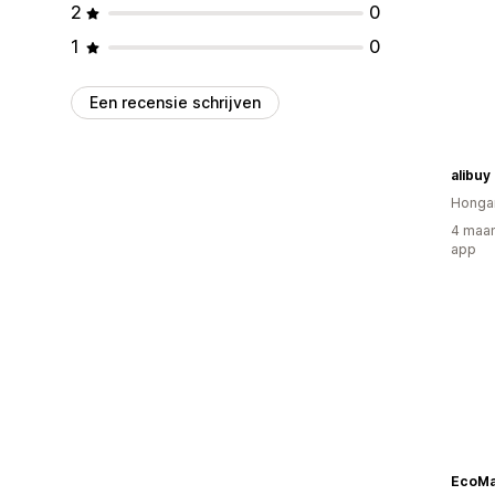
2
0
1
0
Een recensie schrijven
alibuy
Hongar
4 maan
app
EcoM