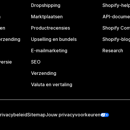
Dropshipping
Shopify-hel
n
Marktplaatsen
API-docume
pen
Productrecensies
Shopify Co
erzending
Upselling en bundels
Shopify-blo
E-mailmarketing
Research
ersie
SEO
Verzending
Valuta en vertaling
rivacybeleid
Sitemap
Jouw privacyvoorkeuren