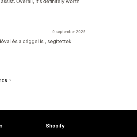
ssist. Overall, it's definitely worth
9 september 2025
val és a céggel is , segítettek
.
nde
n
Shopify