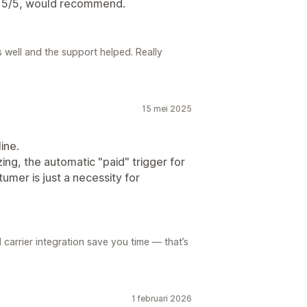
s. 5/5, would recommend.
s well and the support helped. Really
15 mei 2025
ine.
zing, the automatic "paid" trigger for
umer is just a necessity for
arrier integration save you time — that’s
1 februari 2026