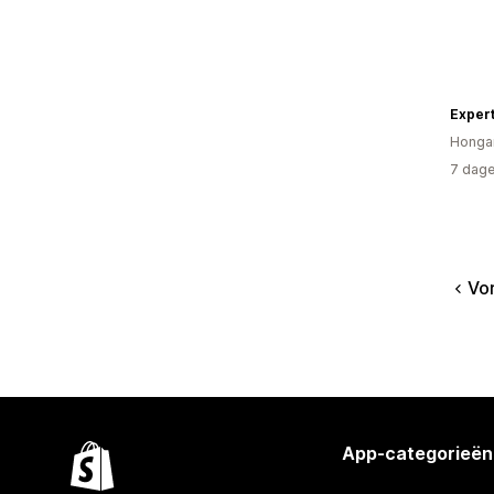
Exper
Hongar
7 dage
Vo
App-categorieën