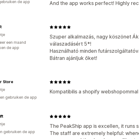
gebruiken de app
And the app works perfect! Highly r
R
ije
Szuper alkalmazás, nagy köszönet Ák
eer een maand
válaszadásért 5*!
ken de app
Használható minden futárszolgáltatóval
Bátran ajánljuk őket!
r Store
ije
Kompatibilis a shopify webshopommal 
en gebruiken de app
ft
ije
The PeakShip app is excellen, it runs s
n gebruiken de app
The staff are extremely helpful: whene