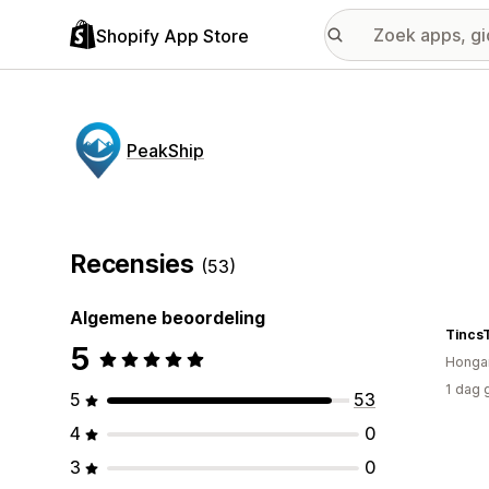
Shopify App Store
PeakShip
Recensies
(53)
Algemene beoordeling
Tincs
5
Hongar
1 dag 
5
53
4
0
3
0