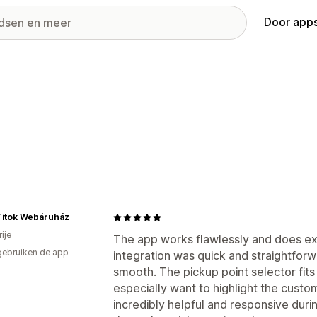
Door apps
Titok Webáruház
ije
The app works flawlessly and does exa
gebruiken de app
integration was quick and straightfor
smooth. The pickup point selector fits 
especially want to highlight the cust
incredibly helpful and responsive duri