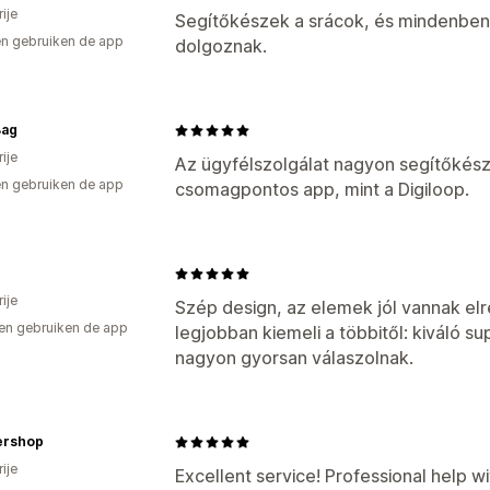
ije
Segítőkészek a srácok, és mindenben 
n gebruiken de app
dolgoznak.
Bag
ije
Az ügyfélszolgálat nagyon segítőkész
n gebruiken de app
csomagpontos app, mint a Digiloop.
ije
Szép design, az elemek jól vannak elr
en gebruiken de app
legjobban kiemeli a többitől: kiváló 
nagyon gyorsan válaszolnak.
ershop
ije
Excellent service! Professional help w