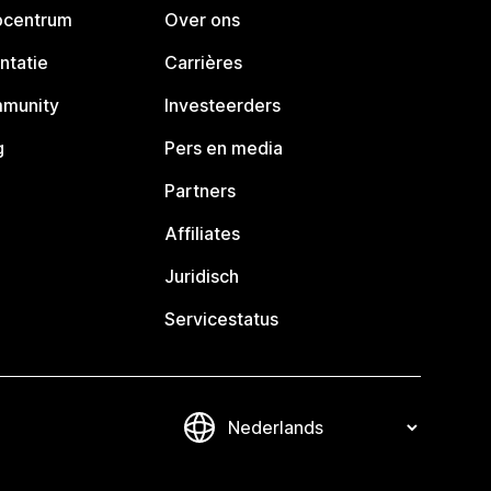
pcentrum
Over ons
ntatie
Carrières
mmunity
Investeerders
g
Pers en media
Partners
Affiliates
Juridisch
Servicestatus