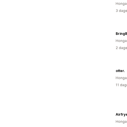
Hongar
3 dage
Bring
Hongar
2 dage
otter.
Hongar
11 dag
Airfry
Hongar