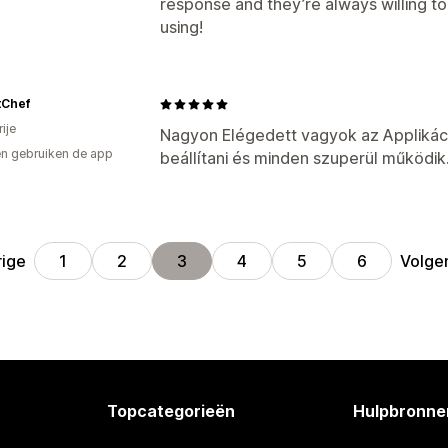
response and they’re always willing to a
using!
tChef
ije
Nagyon Elégedett vagyok az Applikáció
n gebruiken de app
beállítani és minden szuperül működik
rige
Volge
1
2
3
4
5
6
Topcategorieën
Hulpbronne