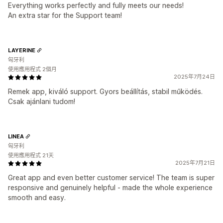
Everything works perfectly and fully meets our needs!
An extra star for the Support team!
LAYERINE
匈牙利
使用應用程式 2個月
2025年7月24日
Remek app, kiváló support. Gyors beállítás, stabil működés.
Csak ajánlani tudom!
LINEA
匈牙利
使用應用程式 21天
2025年7月21日
Great app and even better customer service! The team is super
responsive and genuinely helpful - made the whole experience
smooth and easy.