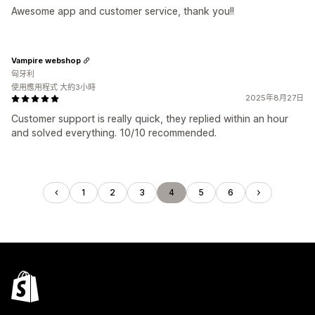
Awesome app and customer service, thank you!!
Vampire webshop
匈牙利
使用應用程式 大約3小時
2025年8月27日
Customer support is really quick, they replied within an hour
and solved everything. 10/10 recommended.
1
2
3
4
5
6