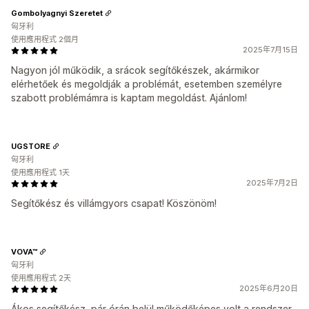
Gombolyagnyi Szeretet
匈牙利
使用應用程式 2個月
2025年7月15日
Nagyon jól működik, a srácok segítőkészek, akármikor
elérhetőek és megoldják a problémát, esetemben személyre
szabott problémámra is kaptam megoldást. Ajánlom!
UGSTORE
匈牙利
使用應用程式 1天
2025年7月2日
Segítőkész és villámgyors csapat! Köszönöm!
VOVA™
匈牙利
使用應用程式 2天
2025年6月20日
Ákos segítőkész, pár órán belül működőképes volt a rendszer.