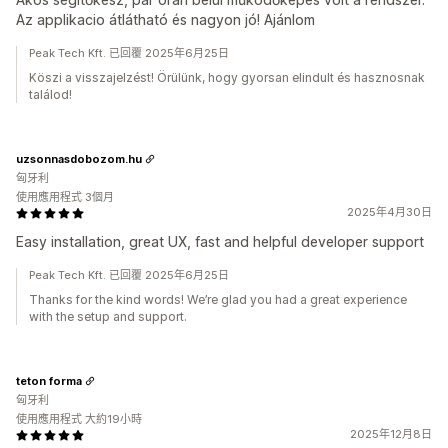
Az applikacio átlátható és nagyon jó! Ajánlom
Peak Tech Kft. 已回覆 2025年6月25日
Köszi a visszajelzést! Örülünk, hogy gyorsan elindult és hasznosnak
találod!
uzsonnasdobozom.hu
匈牙利
使用應用程式 3個月
2025年4月30日
Easy installation, great UX, fast and helpful developer support
Peak Tech Kft. 已回覆 2025年6月25日
Thanks for the kind words! We’re glad you had a great experience
with the setup and support.
teton forma
匈牙利
使用應用程式 大約19小時
2025年12月8日