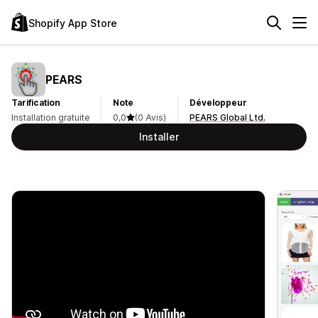
Shopify App Store
PEARS
Tarification
Note
Développeur
Installation gratuite
0,0
(0 Avis)
PEARS Global Ltd.
Installer