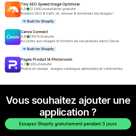
Tiny SEO Speed Image Optimizer
étoile(s) sur 5
5,0
(2 246)
•
Installation gratuite
2246 avis au total
Boostez SEO & trafic IA, vitesse & minimisez les images !
Built for Shopify
Canva Connect
étoile(s) sur 5
4,8
(387)
•
Gratuite
387 avis au total
Accédez aux images et fichiers de vos produits dans Canva
Built for Shopify
Pages Produit IA Photoroom
étoile(s) sur 5
4,7
(26)
•
Gratuite
26 avis au total
Photos en masse : images catalogue optimisées et cohérentes.
Vous souhaitez ajouter une
application ?
Essayez Shopify gratuitement pendant 3 jours