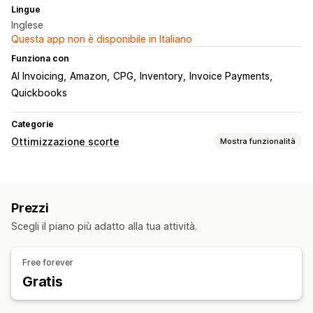
Lingue
Inglese
Questa app non è disponibile in Italiano
Funziona con
AI Invoicing
Amazon
CPG
Inventory
Invoice Payments
Quickbooks
Categorie
Ottimizzazione scorte
Mostra funzionalità
Gestione delle scorte
Monitoraggio delle scorte
Sincronizzazione delle scorte
Prezzi
Riassortimento automatico
Date di scadenza
Previsioni
Scegli il piano più adatto alla tua attività.
Multisede
Aggiornamenti in tempo reale
SKU
Rifornimento delle scorte
Trasferimento delle scorte
Free forever
Importazione ed esportazione
Pianificazione delle scorte
Gratis
Ottimizzazione tramite IA
Automazione dei flussi di lavoro
Multicanale