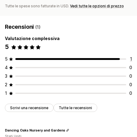
Gestione degli ordini
Tutte le spese sono fatturate in USD.
Vedi tutte le opzioni di prezzo
Ordini arretrati
Resi
Evasione in blocco
Elaborazione automatica
Ordini d’acquisto
Preordini
Recensioni
(1)
Notifiche e analisi
Valutazione complessiva
Notifiche di riassortimento
Avvisi "Di nuovo disponibile"
5
Promemoria per rifornimento
Avvisi di scorte ridotte
Notifiche di prodotti esauriti
5
1
Avvisi di raggiungimento soglia
Report personalizzati
4
0
Dati e statistiche approfonditi
Notifiche via email
Analisi
3
0
2
0
1
0
Scrivi una recensione
Tutte le recensioni
Dancing Oaks Nursery and Gardens
Stati Uniti