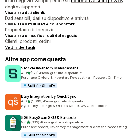
il tuo negozio. Scopri perché su
informativa sulla privacy
degli sviluppatori.
Visualizza dati clienti:
Dati sensibili, dati su dispositivo e attività
Visualizza dati di staff e collaboratori:
Proprietario del negozio
Visualizza e modifica i dati del negozio:
Clienti, prodotti, ordini
Vedi i dettagli
Altre app come questa
Stockie Inventory Management
stelle su 5
4,9
(121)
•
Prova gratuita disponibile
121 recensioni totali
Purchase Orders & Inventory Forecasting - Restock On Time
Built for Shopify
Etsy Integration by QuickSync
stelle su 5
4,9
(1.933)
•
Prova gratuita disponibile
1933 recensioni totali
Sync Etsy Listings & Orders with 100% Confidence!
506 EasyScan SKU & Barcode
stelle su 5
5,0
(333)
•
Prova gratuita disponibile
333 recensioni totali
Purchase orders, inventory management & demand forecasting
Built for Shopify