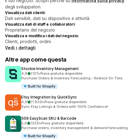
il tuo negozio. Scopri perché su
informativa sulla privacy
degli sviluppatori.
Visualizza dati clienti:
Dati sensibili, dati su dispositivo e attività
Visualizza dati di staff e collaboratori:
Proprietario del negozio
Visualizza e modifica i dati del negozio:
Clienti, prodotti, ordini
Vedi i dettagli
Altre app come questa
Stockie Inventory Management
stelle su 5
4,9
(121)
•
Prova gratuita disponibile
121 recensioni totali
Purchase Orders & Inventory Forecasting - Restock On Time
Built for Shopify
Etsy Integration by QuickSync
stelle su 5
4,9
(1.933)
•
Prova gratuita disponibile
1933 recensioni totali
Sync Etsy Listings & Orders with 100% Confidence!
506 EasyScan SKU & Barcode
stelle su 5
5,0
(333)
•
Prova gratuita disponibile
333 recensioni totali
Purchase orders, inventory management & demand forecasting
Built for Shopify