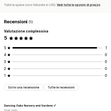
Gestione degli ordini
Tutte le spese sono fatturate in USD.
Vedi tutte le opzioni di prezzo
Ordini arretrati
Resi
Evasione in blocco
Elaborazione automatica
Ordini d’acquisto
Preordini
Recensioni
(1)
Notifiche e analisi
Valutazione complessiva
Notifiche di riassortimento
Avvisi "Di nuovo disponibile"
5
Promemoria per rifornimento
Avvisi di scorte ridotte
Notifiche di prodotti esauriti
5
1
Avvisi di raggiungimento soglia
Report personalizzati
4
0
Dati e statistiche approfonditi
Notifiche via email
Analisi
3
0
2
0
1
0
Scrivi una recensione
Tutte le recensioni
Dancing Oaks Nursery and Gardens
Stati Uniti