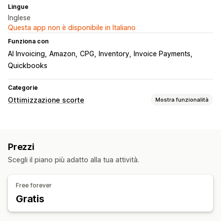
Lingue
Inglese
Questa app non è disponibile in Italiano
Funziona con
AI Invoicing
Amazon
CPG
Inventory
Invoice Payments
Quickbooks
Categorie
Ottimizzazione scorte
Mostra funzionalità
Gestione delle scorte
Monitoraggio delle scorte
Sincronizzazione delle scorte
Prezzi
Riassortimento automatico
Date di scadenza
Previsioni
Scegli il piano più adatto alla tua attività.
Multisede
Aggiornamenti in tempo reale
SKU
Rifornimento delle scorte
Trasferimento delle scorte
Free forever
Importazione ed esportazione
Pianificazione delle scorte
Gratis
Ottimizzazione tramite IA
Automazione dei flussi di lavoro
Multicanale