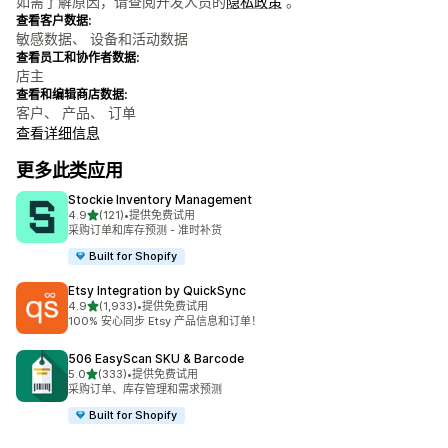
如需了解原因，请查阅开发人员的
隐私政策
。
查看客户数据:
敏感数据、 设备和活动数据
查看员工和协作者数据:
店主
查看和编辑商店数据:
客户、 产品、 订单
查看详细信息
更多此类应用
Stockie Inventory Management
星（满分 5 星）
4.9
(121)
•
提供免费试用
总共 121 条评论
采购订单和库存预测 - 准时补货
Built for Shopify
Etsy Integration by QuickSync
星（满分 5 星）
4.9
(1,933)
•
提供免费试用
总共 1933 条评论
100% 安心同步 Etsy 产品信息和订单！
506 EasyScan SKU & Barcode
星（满分 5 星）
5.0
(333)
•
提供免费试用
总共 333 条评论
采购订单、库存管理和需求预测
Built for Shopify