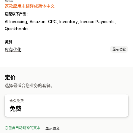
这款应用未翻译成简体中文
适配以下产品：
AI Invoicing
Amazon
CPG
Inventory
Invoice Payments
Quickbooks
类别
库存优化
显示功能
库存管理
库存跟踪
库存同步
自动重新入库
失效日期
预测
多地点
定价
实时更新
SKU
库存补货
库存转移
导入和导出
库存规划
选择最适合您业务的套餐。
AI 优化
工作流程自动化
多渠道
订单管理
永久免费
延交订单
退货
批量处理
自动处理
采购订单
预购
免费
通知和分析
重新入库通知
产品到货提醒
补货提醒
库存不足提醒
缺货通知
包含自动翻译的文本
显示原文
门槛提醒
自定义报告
洞察
电子邮件通知
分析