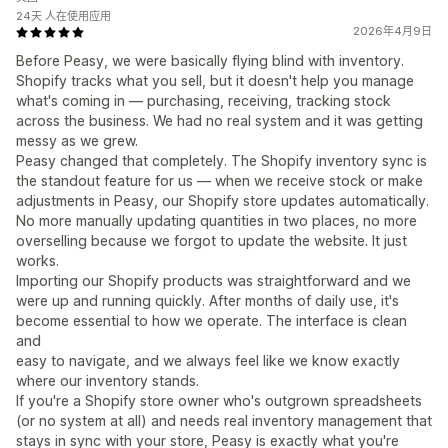
24天 人在使用应用
2026年4月9日
Before Peasy, we were basically flying blind with inventory.
Shopify tracks what you sell, but it doesn't help you manage
what's coming in — purchasing, receiving, tracking stock
across the business. We had no real system and it was getting
messy as we grew.
Peasy changed that completely. The Shopify inventory sync is
the standout feature for us — when we receive stock or make
adjustments in Peasy, our Shopify store updates automatically.
No more manually updating quantities in two places, no more
overselling because we forgot to update the website. It just
works.
Importing our Shopify products was straightforward and we
were up and running quickly. After months of daily use, it's
become essential to how we operate. The interface is clean
and
easy to navigate, and we always feel like we know exactly
where our inventory stands.
If you're a Shopify store owner who's outgrown spreadsheets
(or no system at all) and needs real inventory management that
stays in sync with your store, Peasy is exactly what you're