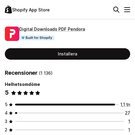
Shopify App Store
Digital Downloads PDF Pendora
Built for Shopify
Installera
Recensioner
(1 136)
Helhetsomdöme
5
5
1,1 tn
4
27
3
1
2
1