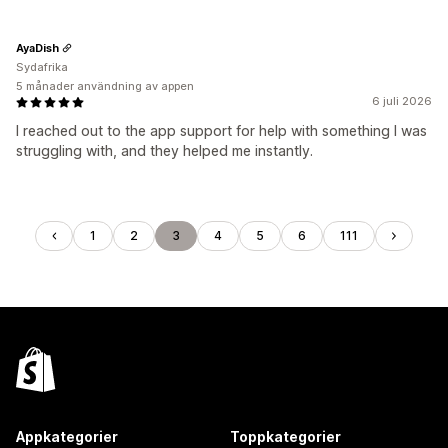
AyaDish
Sydafrika
5 månader användning av appen
6 juli 2026
I reached out to the app support for help with something I was
struggling with, and they helped me instantly.
1
2
3
4
5
6
111
Appkategorier
Toppkategorier