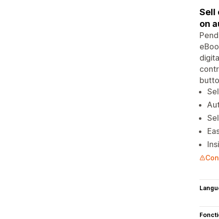
Sell
on a
Pendo
eBook
digit
contr
butto
Sel
Aut
Sel
Eas
Ins
Con
Langu
Fonct