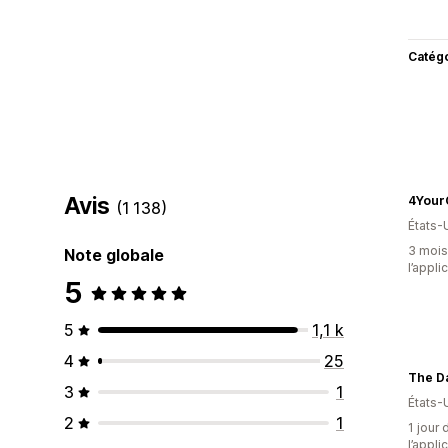
Catég
Avis
4Your
(1 138)
États-
3 mois 
Note globale
l’appli
5
5
1,1 k
4
25
The D
3
1
États-
2
1
1 jour 
l’appli