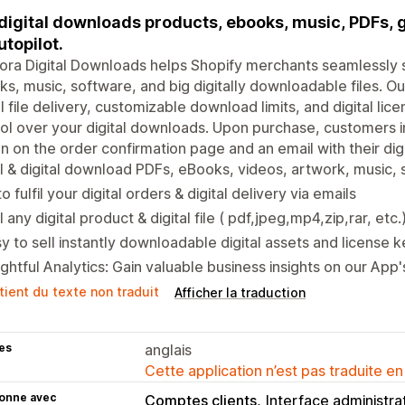
 digital downloads products, ebooks, music, PDFs, g
utopilot.
ra Digital Downloads helps Shopify merchants seamlessly se
s, music, software, and big digitally downloadable files. Ou
al file delivery, customizable download limits, and digital l
ol over your digital downloads. Upon purchase, customers i
n on the order confirmation page and an email with their digi
l & digital download PDFs, eBooks, videos, artwork, music, 
o fulfil your digital orders & digital delivery via emails
l any digital product & digital file ( pdf,jpeg,mp4,zip,rar, etc.
y to sell instantly downloadable digital assets and license 
ightful Analytics: Gain valuable business insights on our Ap
tient du texte non traduit
Afficher la traduction
es
anglais
Cette application n’est pas traduite en
ionne avec
Comptes clients
Interface administra