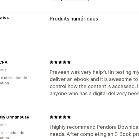
ories
Produits numériques
Types de produits
Audio
Matériel pédagogique
Art nu
Logiciels
Vidéos
Personnalisé
Gestion des téléchargements
CNA
Unis
Livraison par e-mail
Importation gro
Praveen was very helpful in testing my
d’utilisation de
deliver an ebook and it is awesome to
Pages de téléchargement personnali
cation
control how the content is accessed. 
Streaming
Téléchargements illimités
anyone who has a digital delivery nee
Hébergement externe
Liens personn
Sécurité du fichier
Clé de licence
Chiffrement de fichier
aily Grindhouse
Filigranes
Hébergement de fichier
Unis
I highly recommend Pendora Downloads 
d’utilisation de
needs. After completing an E-Book pr
cation