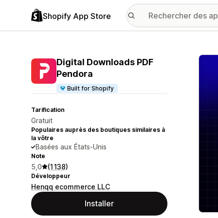
Shopify App Store
Galer
Digital Downloads PDF
Pendora
Built for Shopify
Tarification
Gratuit
Populaires auprès des boutiques similaires à
la vôtre
Basées aux États-Unis
Note
5,0
(1 138)
Développeur
Henqq ecommerce LLC
Installer