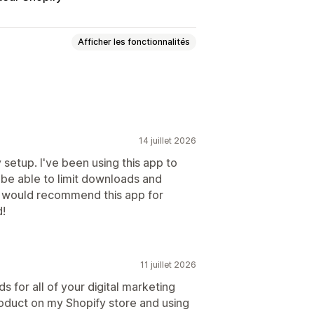
Afficher les fonctionnalités
mérique
E-books
Jeux
PDF
14 juillet 2026
upée
 setup. I've been using this app to
 be able to limit downloads and
sées
Page de remerciement
I would recommend this app for
Analyses de données
d!
alisés
Stockage Amazon S3
Protection par mot de passe
11 juillet 2026
for all of your digital marketing
oduct on my Shopify store and using