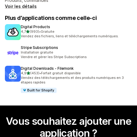
Produits, commandes
Voir les détails
Plus d’applications comme celle-ci
Digital Products
étoile(s) sur 5
4,7
(993)
•
Gratuite
993 avis au total
Vendez des fichiers, liens et téléchargements numériques.
Stripe Subscriptions
Installation gratuite
Vendre et gérer les Stripe Subscriptions
Digital Downloads ‑ Filemonk
étoile(s) sur 5
4,9
(453)
•
Forfait gratuit disponible
453 avis au total
Vendez des téléchargements et des produits numériques en 3
étapes rapides
Built for Shopify
Vous souhaitez ajouter une
application ?