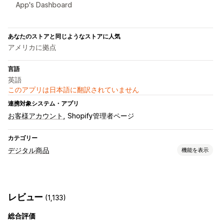
App's Dashboard
あなたのストアと同じようなストアに人気
アメリカに拠点
言語
英語
このアプリは日本語に翻訳されていません
連携対象システム・アプリ
お客様アカウント
Shopify管理者ページ
カテゴリー
デジタル商品
機能を表示
商品タイプ
オーディオ
コース
デジタルアート
電子書籍
ゲーム
PDF
レビュー
(1,133)
ソフトウェア
動画
カスタム
総合評価
ダウンロード管理