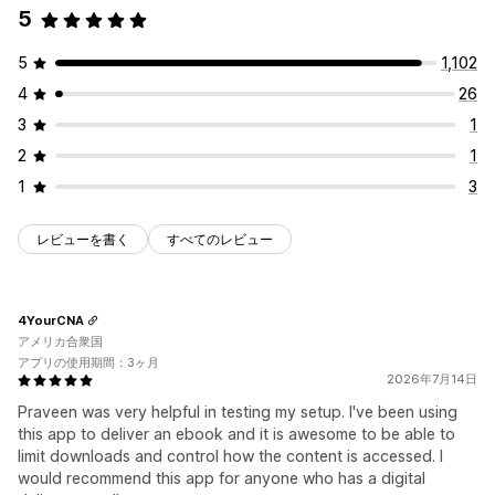
5
メール配信
一括アップロード
カスタムダウンロードページ
お礼ページ
ストリーミング
無制限のダウンロード
分析
5
1,102
外部でホスト
カスタムリンク
Amazon S3ストレージ
4
26
ファイルセキュリティ
3
1
ライセンスキー
ファイルの暗号化
パスワード保護
電子透かし
2
1
ファイルのホスティング
1
3
レビューを書く
すべてのレビュー
4YourCNA
アメリカ合衆国
アプリの使用期間：3ヶ月
2026年7月14日
Praveen was very helpful in testing my setup. I've been using
this app to deliver an ebook and it is awesome to be able to
limit downloads and control how the content is accessed. I
would recommend this app for anyone who has a digital