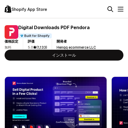
Shopify App Store
Digital Downloads PDF Pendora
Built for Shopify
価格設定
評価
開発者
無料
5.0
(1,133)
Henqq ecommerce LLC
インストール