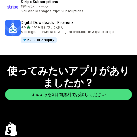
Stripe Subscriptions
無料インストール
Sell and Manage Stripe Subscriptions
Digital Downloads ‑ Filemonk
5つ星中
4.9
(451)
•
無料プランあり
合計レビュー数：451件
Sell digital downloads & digital products in 3 quick steps
Built for Shopify
使ってみたいアプリがあり
ましたか？
Shopifyを3日間無料でお試しください