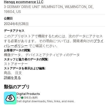
Henqq ecommerce LLC
3 GERMAY DRIVE UNIT WILMINGTON, WILMINGTON, DE,
19804, US
公開日
2024年6月28日
データアクセス
このアプリがストアで機能するためには、次のデータにアクセス
する必要があります。 その理由については、開発者向けの
プライ
バシーポリシー
でご確認ください。
お客様データの閲覧:
機微データ、 デバイスとアクティビティのデータ
スタッフと協力者のデータの閲覧:
ストアオーナー
ストアデータを表示および編集:
商品、 注文
詳細を見る
類似のアプリ
Digital Products
5つ星中
4.7
(983)
•
無料
合計レビュー数：983件
Sell digital downloads, files, links, and more.