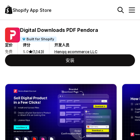
Shopify App Store
Digital Downloads PDF Pendora
Built for Shopify
定价
评分
开发人员
免费
5.0
(1,143)
Henqq ecommerce LLC
安装