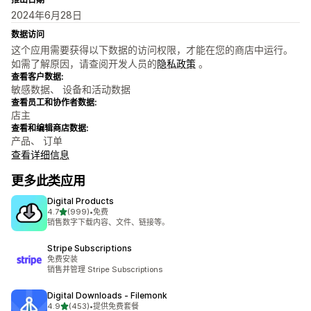
2024年6月28日
数据访问
这个应用需要获得以下数据的访问权限，才能在您的商店中运行。
如需了解原因，请查阅开发人员的
隐私政策
。
查看客户数据:
敏感数据、 设备和活动数据
查看员工和协作者数据:
店主
查看和编辑商店数据:
产品、 订单
查看详细信息
更多此类应用
Digital Products
星（满分 5 星）
4.7
(999)
•
免费
总共 999 条评论
销售数字下载内容、文件、链接等。
Stripe Subscriptions
免费安装
销售并管理 Stripe Subscriptions
Digital Downloads ‑ Filemonk
星（满分 5 星）
4.9
(453)
•
提供免费套餐
总共 453 条评论