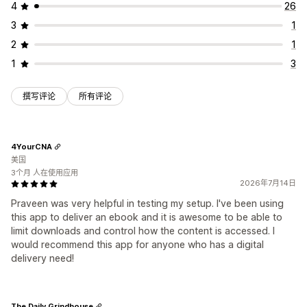
许可密钥
文件加密
密码保护
水印
文件托管
4
26
3
1
2
1
1
3
撰写评论
所有评论
4YourCNA
美国
3个月 人在使用应用
2026年7月14日
Praveen was very helpful in testing my setup. I've been using
this app to deliver an ebook and it is awesome to be able to
limit downloads and control how the content is accessed. I
would recommend this app for anyone who has a digital
delivery need!
The Daily Grindhouse