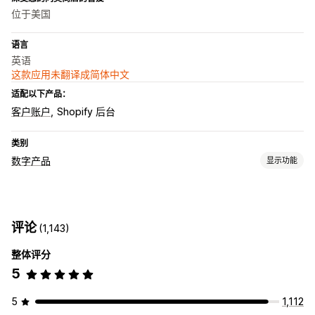
位于美国
语言
英语
这款应用未翻译成简体中文
适配以下产品：
客户账户
Shopify 后台
类别
数字产品
显示功能
产品类型
音频
课程
数字艺术
电子书
游戏
PDF
软件
视频
自定义
评论
(1,143)
下载管理
整体评分
电子邮件传送
批量上传
自定义下载页面
感谢页面
流媒体
5
无限制下载
分析
外部托管
自定义链接
Amazon S3 存储
文件安全性
5
1,112