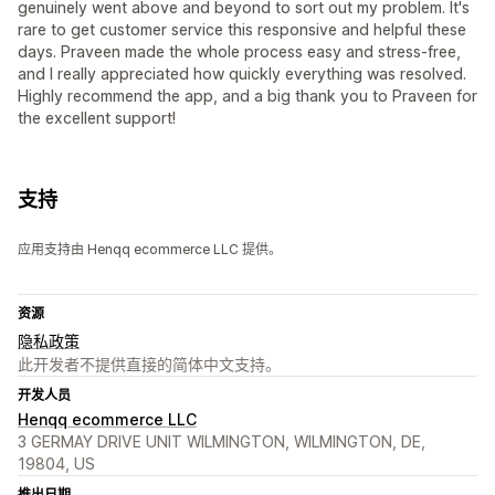
genuinely went above and beyond to sort out my problem. It's
rare to get customer service this responsive and helpful these
days. Praveen made the whole process easy and stress-free,
and I really appreciated how quickly everything was resolved.
Highly recommend the app, and a big thank you to Praveen for
the excellent support!
支持
应用支持由 Henqq ecommerce LLC 提供。
资源
隐私政策
此开发者不提供直接的简体中文支持。
开发人员
Henqq ecommerce LLC
3 GERMAY DRIVE UNIT WILMINGTON, WILMINGTON, DE,
19804, US
推出日期