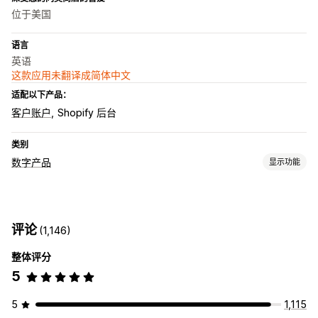
位于美国
语言
英语
这款应用未翻译成简体中文
适配以下产品：
客户账户
Shopify 后台
类别
数字产品
显示功能
产品类型
音频
课程
数字艺术
电子书
游戏
PDF
软件
视频
自定义
评论
(1,146)
下载管理
整体评分
电子邮件传送
批量上传
自定义下载页面
感谢页面
流媒体
5
无限制下载
分析
外部托管
自定义链接
Amazon S3 存储
文件安全性
5
1,115