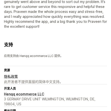
genuinely went above and beyond to sort out my problem. It's
rare to get customer service this responsive and helpful these
days. Praveen made the whole process easy and stress-free,
and I really appreciated how quickly everything was resolved.
Highly recommend the app, and a big thank you to Praveen for
the excellent support!
支持
应用支持由 Henqq ecommerce LLC 提供。
资源
隐私政策
此开发者不提供直接的简体中文支持。
开发人员
Henqq ecommerce LLC
3 GERMAY DRIVE UNIT WILMINGTON, WILMINGTON, DE,
19804, US
推出日期