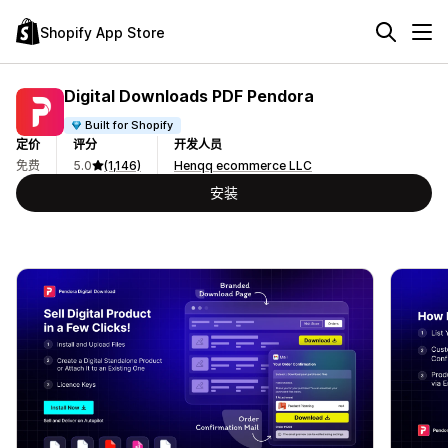
Shopify App Store
Digital Downloads PDF Pendora
Built for Shopify
定价
评分
开发人员
免费
5.0
(1,146)
Henqq ecommerce LLC
安装