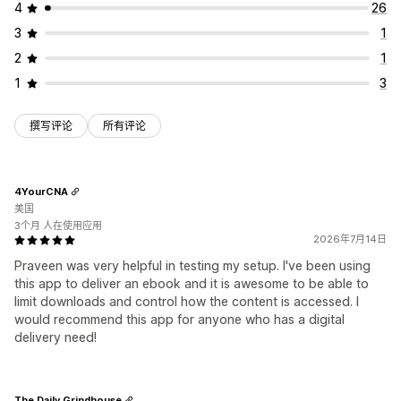
许可密钥
文件加密
密码保护
水印
文件托管
4
26
3
1
2
1
1
3
撰写评论
所有评论
4YourCNA
美国
3个月 人在使用应用
2026年7月14日
Praveen was very helpful in testing my setup. I've been using
this app to deliver an ebook and it is awesome to be able to
limit downloads and control how the content is accessed. I
would recommend this app for anyone who has a digital
delivery need!
The Daily Grindhouse