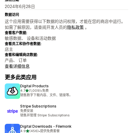
2024年6月28日
数据访问
这个应用需要获得以下数据的访问权限，才能在您的商店中运行。
如需了解原因，请查阅开发人员的
隐私政策
。
查看客户数据:
敏感数据、 设备和活动数据
查看员工和协作者数据:
店主
查看和编辑商店数据:
产品、 订单
查看详细信息
更多此类应用
Digital Products
星（满分 5 星）
4.7
(1,009)
•
免费
总共 1009 条评论
销售数字下载内容、文件、链接等。
Stripe Subscriptions
免费安装
销售并管理 Stripe Subscriptions
Digital Downloads ‑ Filemonk
星（满分 5 星）
4.9
(456)
•
提供免费套餐
总共 456 条评论