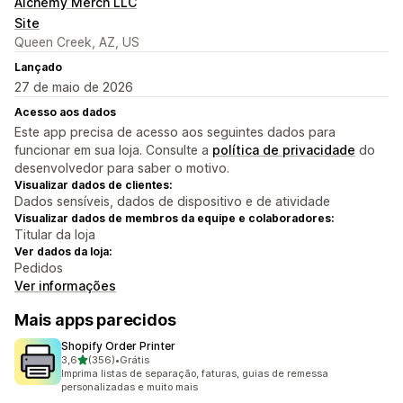
Alchemy Merch LLC
Site
Queen Creek, AZ, US
Lançado
27 de maio de 2026
Acesso aos dados
Este app precisa de acesso aos seguintes dados para
funcionar em sua loja. Consulte a
política de privacidade
do
desenvolvedor para saber o motivo.
Visualizar dados de clientes:
Dados sensíveis, dados de dispositivo e de atividade
Visualizar dados de membros da equipe e colaboradores:
Titular da loja
Ver dados da loja:
Pedidos
Ver informações
Mais apps parecidos
Shopify Order Printer
de 5 estrelas
3,6
(356)
•
Grátis
356 avaliações ao todo
Imprima listas de separação, faturas, guias de remessa
personalizadas e muito mais