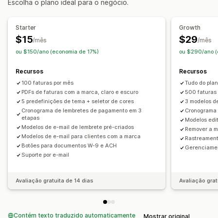
Escolha o plano ideal para o negócio.
Personalização
Cor e fonte
Branding
Modelos
Logos
Starter
Growth
$15
$29
Gerenciamento de arquivos
/mês
/mês
ou $150/ano (economia de 17%)
ou $290/ano (
Geração de PDF
Recursos
Recursos
100 faturas por mês
Tudo do plan
PDFs de faturas com a marca, claro e escuro
500 faturas
5 predefinições de tema + seletor de cores
3 modelos d
Cronograma de lembretes de pagamento em 3
Cronograma 
etapas
Modelos edit
Modelos de e-mail de lembrete pré-criados
Remover a m
Modelos de e-mail para clientes com a marca
Rastreament
Botões para documentos W-9 e ACH
Gerenciamen
Suporte por e-mail
Avaliação gratuita de 14 dias
Avaliação grat
Contém texto traduzido automaticamente
Mostrar original