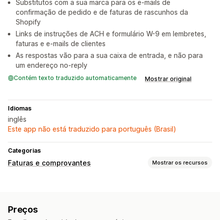
Substitutos com a sua marca para os e-mails de
confirmação de pedido e de faturas de rascunhos da
Shopify
Links de instruções de ACH e formulário W-9 em lembretes,
faturas e e-mails de clientes
As respostas vão para a sua caixa de entrada, e não para
um endereço no-reply
Contém texto traduzido automaticamente
Mostrar original
Idiomas
inglês
Este app não está traduzido para português (Brasil)
Categorias
Faturas e comprovantes
Mostrar os recursos
Tipos de documento
Faturas
Comprovantes
Rascunhos de pedido
Preços
Confirmações de pedidos