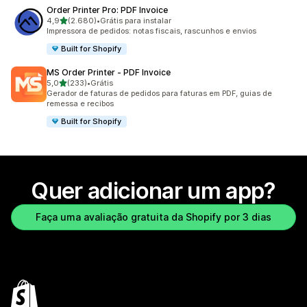
Order Printer Pro: PDF Invoice
de 5 estrelas
4,9
(2.680)
•
Grátis para instalar
2680 avaliações ao todo
Impressora de pedidos: notas fiscais, rascunhos e envios
Built for Shopify
MS Order Printer ‑ PDF Invoice
de 5 estrelas
5,0
(233)
•
Grátis
233 avaliações ao todo
Gerador de faturas de pedidos para faturas em PDF, guias de
remessa e recibos
Built for Shopify
Quer adicionar um app?
Faça uma avaliação gratuita da Shopify por 3 dias