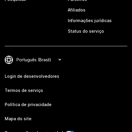
Afiliados
Informações jurídicas
Status do serviço
Login de desenvolvedores
Termos de serviço
Política de privacidade
Mapa do site