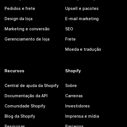
Pedidos e frete
Upsell e pacotes
Design da loja
E-mail marketing
Marketing e conversão
SEO
Gerenciamento de loja
Frete
Moeda e tradução
Recursos
Shopify
Central de ajuda da Shopify
Sobre
Documentação da API
Carreiras
Comunidade Shopify
Investidores
Blog da Shopify
Imprensa e mídia
Pesquisas
Parceiros