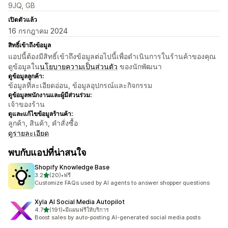
9JQ, GB
เปิดตัวแล้ว
16 กรกฎาคม 2024
สิทธิ์เข้าถึงข้อมูล
แอปนี้ต้องมีสิทธิ์เข้าถึงข้อมูลต่อไปนี้เพื่อดำเนินการในร้านค้าของคุณ
ดูข้อมูลใน
นโยบายความเป็นส่วนตัว
ของนักพัฒนา
ดูข้อมูลลูกค้า:
ข้อมูลที่ละเอียดอ่อน, ข้อมูลอุปกรณ์และกิจกรรม
ดูข้อมูลพนักงานและผู้มีส่วนร่วม:
เจ้าของร้าน
ดูและแก้ไขข้อมูลร้านค้า:
ลูกค้า, สินค้า, คำสั่งซื้อ
ดูรายละเอียด
พบกับแอปที่น่าสนใจ
Shopify Knowledge Base
เต็ม 5 ดาว
3.2
(20)
•
ฟรี
ทั้งหมด 20 รีวิว
Customize FAQs used by AI agents to answer shopper questions
Xyla AI Social Media Autopilot
เต็ม 5 ดาว
4.7
(191)
•
มีแผนฟรีให้บริการ
ทั้งหมด 191 รีวิว
Boost sales by auto-posting AI-generated social media posts