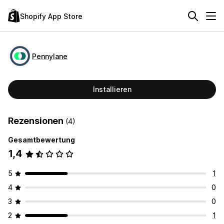
Shopify App Store
Pennylane
Installieren
Rezensionen
(4)
Gesamtbewertung
1,4
5
1
4
0
3
0
2
1