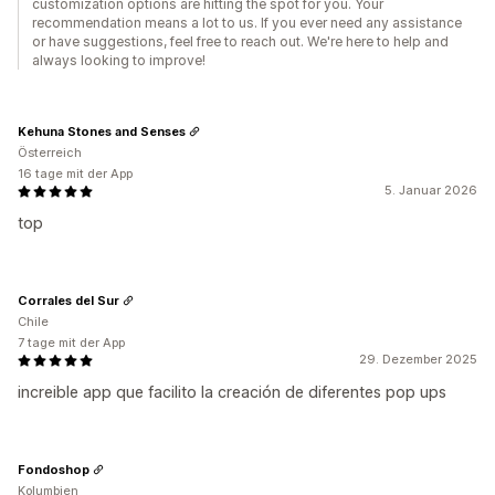
customization options are hitting the spot for you. Your
recommendation means a lot to us. If you ever need any assistance
or have suggestions, feel free to reach out. We're here to help and
always looking to improve!
Kehuna Stones and Senses
Österreich
16 tage mit der App
5. Januar 2026
top
Corrales del Sur
Chile
7 tage mit der App
29. Dezember 2025
increible app que facilito la creación de diferentes pop ups
Fondoshop
Kolumbien