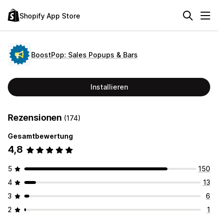
Shopify App Store
BoostPop: Sales Popups & Bars
Installieren
Rezensionen
(174)
Gesamtbewertung
4,8
5
150
4
13
3
6
2
1