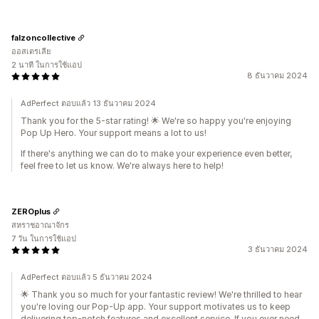
falzoncollective
ออสเตรเลีย
2 นาที ในการใช้แอป
8 ธันวาคม 2024
AdPerfect ตอบแล้ว 13 ธันวาคม 2024
Thank you for the 5-star rating! 🌟 We're so happy you're enjoying
Pop Up Hero. Your support means a lot to us!
If there's anything we can do to make your experience even better,
feel free to let us know. We're always here to help!
ZEROplus
สหราชอาณาจักร
7 วัน ในการใช้แอป
3 ธันวาคม 2024
AdPerfect ตอบแล้ว 5 ธันวาคม 2024
🌟 Thank you so much for your fantastic review! We're thrilled to hear
you're loving our Pop-Up app. Your support motivates us to keep
delivering top-notch features and excellent service. If you ever need