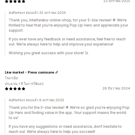
23 มกราคม 2025
AdPerfect ตอบแล้ว 25 มกราคม 2025
Thank you, Interfareba-online-shop, for your 5-star review! 🌟 We're
thrilled to hear that you're enjoying Pop Up Hero and appreciate your
support.
If you ever have any feedback or need assistance, feel free to reach
out. We're always here to help and improve your experience!
Wishing you great success with your store! 🚀
Lkw market - Piese camioane
โรมาเนีย
ประมาณ 1 ปี ในการใช้แอป
28 ธันวาคม 2024
AdPerfect ตอบแล้ว 6 มกราคม 2025
Thank you for the 5-star review! 🌟 We're so glad you're enjoying Pop
Up Hero and finding value in the app. Your support means the world
to us!
If you have any suggestions or need assistance, don’t hesitate to
reach out. We’re always here to help you succeed!