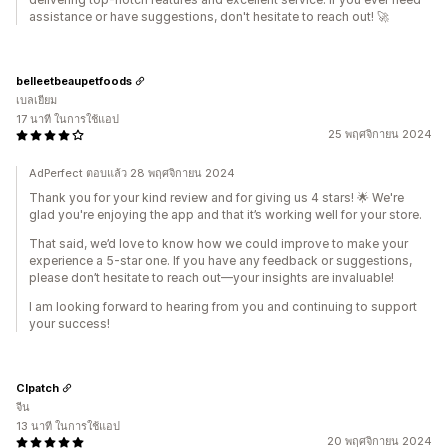
assistance or have suggestions, don't hesitate to reach out! 🚀
belleetbeaupetfoods
เบลเยียม
17 นาที ในการใช้แอป
25 พฤศจิกายน 2024
AdPerfect ตอบแล้ว 28 พฤศจิกายน 2024
Thank you for your kind review and for giving us 4 stars! 🌟 We're
glad you're enjoying the app and that it’s working well for your store.
That said, we’d love to know how we could improve to make your
experience a 5-star one. If you have any feedback or suggestions,
please don’t hesitate to reach out—your insights are invaluable!
I am looking forward to hearing from you and continuing to support
your success!
Clpatch
จีน
13 นาที ในการใช้แอป
20 พฤศจิกายน 2024