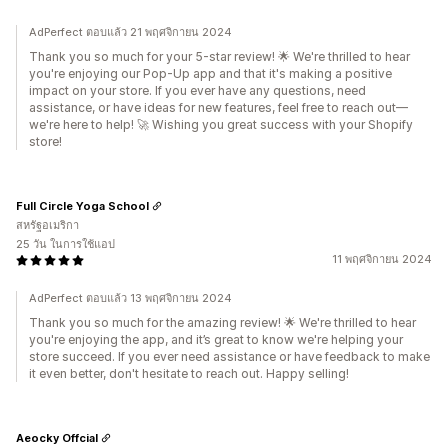
AdPerfect ตอบแล้ว 21 พฤศจิกายน 2024
Thank you so much for your 5-star review! 🌟 We're thrilled to hear
you're enjoying our Pop-Up app and that it's making a positive
impact on your store. If you ever have any questions, need
assistance, or have ideas for new features, feel free to reach out—
we're here to help! 🚀 Wishing you great success with your Shopify
store!
Full Circle Yoga School
สหรัฐอเมริกา
25 วัน ในการใช้แอป
11 พฤศจิกายน 2024
AdPerfect ตอบแล้ว 13 พฤศจิกายน 2024
Thank you so much for the amazing review! 🌟 We're thrilled to hear
you're enjoying the app, and it’s great to know we're helping your
store succeed. If you ever need assistance or have feedback to make
it even better, don't hesitate to reach out. Happy selling!
Aeocky Offcial