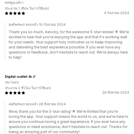
สหรัฐอเมริกา
ประมาณ 1 เดือน ในการใช้แอป
4 กันยายน 2024
AdPerfect ตอบแล้ว 10 กันยายน 2024
Thank you so much, Aeocky, for the awesome 5-star review! 🌟 We're
excited to hear that you're enjoying the app and that it's working well
for your needs. Your support truly motivates us to keep improving
and delivering the best experience possible. If you ever have any
questions or feedback, don't hesitate to reach out. We're always here
to help!
Digital-outlet-lb
เลบานอน
ประมาณ 2 ชั่วโมง ในการใช้แอป
26 สิงหาคม 2024
AdPerfect ตอบแล้ว 28 สิงหาคม 2024
Wow, thank you for the 5-star rating! 🌟 We're thrilled that you're
loving the app. Your support means the world to us, and we're here to
ensure you continue having a great experience. If you ever have any
questions or need assistance, don't hesitate to reach out. Thanks for
being an amazing part of our community!