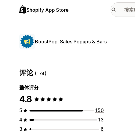
Shopify App Store
BoostPop: Sales Popups & Bars
评论
(174)
整体评分
4.8
5
150
4
13
3
6