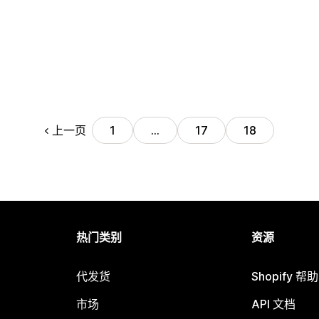
上一页
1
…
17
18
热门类别
资源
代发货
Shopify 帮
市场
API 文档