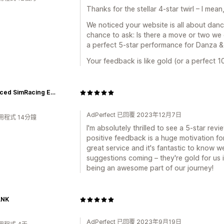
Thanks for the stellar 4-star twirl – I mea
We noticed your website is all about danc
chance to ask: Is there a move or two we 
a perfect 5-star performance for Danza &
Your feedback is like gold (or a perfect 10
Advanced SimRacing Europe
AdPerfect 已回覆 2023年12月7日
用程式 14分鐘
I'm absolutely thrilled to see a 5-star re
positive feedback is a huge motivation fo
great service and it's fantastic to know we
suggestions coming – they're gold for us 
being an awesome part of our journey!
ANK
AdPerfect 已回覆 2023年9月19日