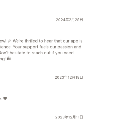
2024年2月28日
ew! 🎉 We're thrilled to hear that our app is
ience. Your support fuels our passion and
n't hesitate to reach out if you need
g! 🛍️
2023年12月19日
k ❤️
2023年12月11日