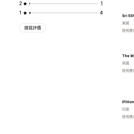
2
1
1
4
Sri S
美國
撰寫評價
使用應
The M
英國
使用應
IFIHo
印度
使用應