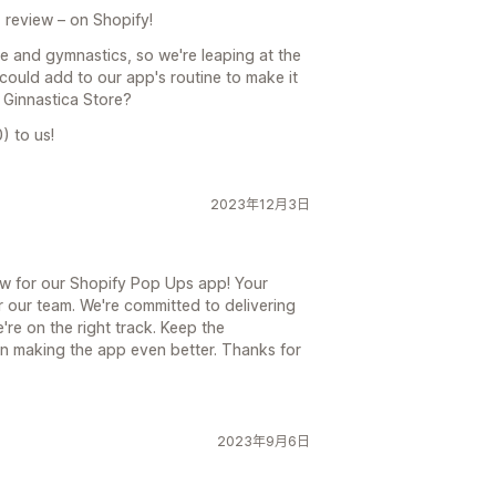
n, review – on Shopify!
e and gymnastics, so we're leaping at the
could add to our app's routine to make it
 Ginnastica Store?
) to us!
2023年12月3日
view for our Shopify Pop Ups app! Your
r our team. We're committed to delivering
're on the right track. Keep the
in making the app even better. Thanks for
2023年9月6日