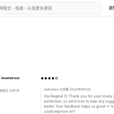
瀏
s Seamstress
AdPerfect 已回覆 2024年8月3日
用程式 大約1年
Hoi Regina! 😊 Thank you for your lovely r
perfection, so we'd love to hear any sug
better. Your feedback helps us grow! 🌱 Is
could improve on?