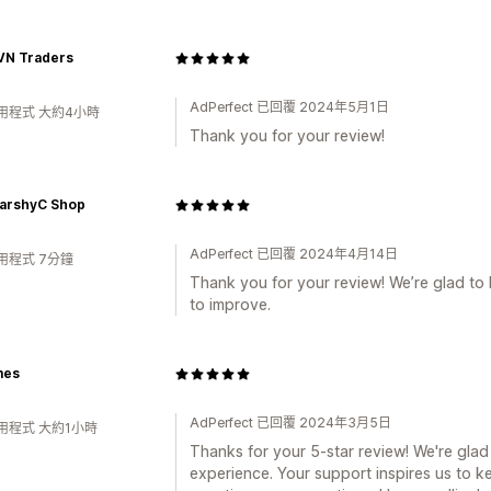
SVN Traders
AdPerfect 已回覆 2024年5月1日
用程式 大約4小時
Thank you for your review!
arshyC Shop
AdPerfect 已回覆 2024年4月14日
用程式 7分鐘
Thank you for your review! We’re glad to
to improve.
mes
AdPerfect 已回覆 2024年3月5日
用程式 大約1小時
Thanks for your 5-star review! We're gla
experience. Your support inspires us to k