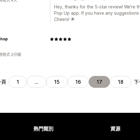
用程式 4天
Hey, thanks for the 5-star review! We're t
Pop Up app. If you have any suggestions o
Cheers! 🌟
Shop
用程式 2分鐘
一頁
下
1
…
15
16
17
18
熱門類別
資源