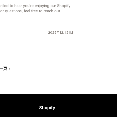
hrilled to hear you're enjoying our Shopify
r questions, feel free to reach out.
2025年12月21日
一頁
Shopify