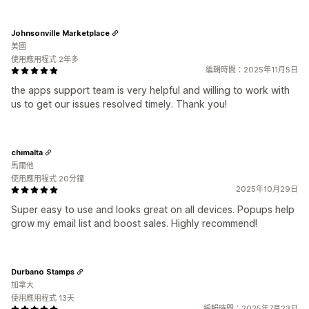
Johnsonville Marketplace
美國
使用應用程式 2年多
編輯時間：2025年11月5日
the apps support team is very helpful and willing to work with
us to get our issues resolved timely. Thank you!
chimalta
馬爾他
使用應用程式 20分鐘
2025年10月29日
Super easy to use and looks great on all devices. Popups help
grow my email list and boost sales. Highly recommend!
Durbano Stamps
加拿大
使用應用程式 13天
編輯時間：2025年7月23日