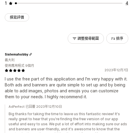
1
4
撰寫評價
調整搜尋範圍
排序
Sistemahobby
義大利
使用應用程式 9個月
2023年12月7日
I use the free part of this application and I'm very happy with it.
Both ads and banners are quite simple to set up and by being
able to add images, photos and emojis you can customize
them to your needs. I highly recommend it.
AdPerfect 已回覆 2023年12月10日
Big thanks for taking the time to leave us this fantastic review! It's
really great to hear that you're finding the free version of our app
useful and easy to use. We put a lot of effort into making sure our ads
and banners are user-friendly, and it's awesome to know that the