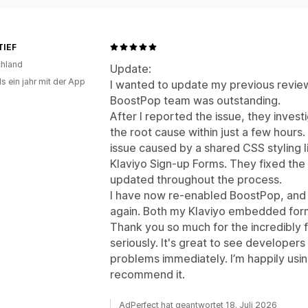
IEF
hland
Update:
s ein jahr mit der App
I wanted to update my previous revie
BoostPop team was outstanding.
After I reported the issue, they invest
the root cause within just a few hours. 
issue caused by a shared CSS styling 
Klaviyo Sign-up Forms. They fixed th
updated throughout the process.
I have now re-enabled BoostPop, and 
again. Both my Klaviyo embedded form
Thank you so much for the incredibly f
seriously. It's great to see developer
problems immediately. I’m happily usin
recommend it.
AdPerfect hat geantwortet 18. Juli 2026