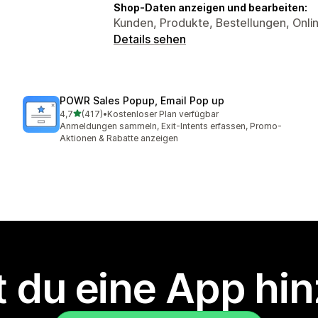
Shop-Daten anzeigen und bearbeiten:
Kunden, Produkte, Bestellungen, Onli
Details sehen
POWR Sales Popup, Email Pop up
von 5 Sternen
4,7
(417)
•
Kostenloser Plan verfügbar
417 Rezensionen insgesamt
Anmeldungen sammeln, Exit-Intents erfassen, Promo-
Aktionen & Rabatte anzeigen
 du eine App hi