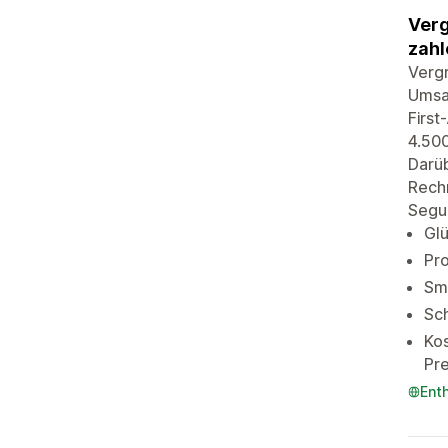
Verg
zahl
Vergr
Umsat
First
4.500
Darüb
Rechn
Segu
Glü
Pro
Sma
Sch
Kos
Pr
Ent