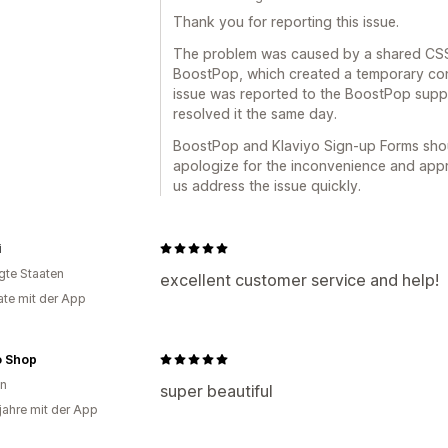
Thank you for reporting this issue.
The problem was caused by a shared CSS 
BoostPop, which created a temporary con
issue was reported to the BoostPop suppo
resolved it the same day.
BoostPop and Klaviyo Sign-up Forms shou
apologize for the inconvenience and appr
us address the issue quickly.
i
igte Staaten
excellent customer service and help!
te mit der App
 Shop
on
super beautiful
 jahre mit der App