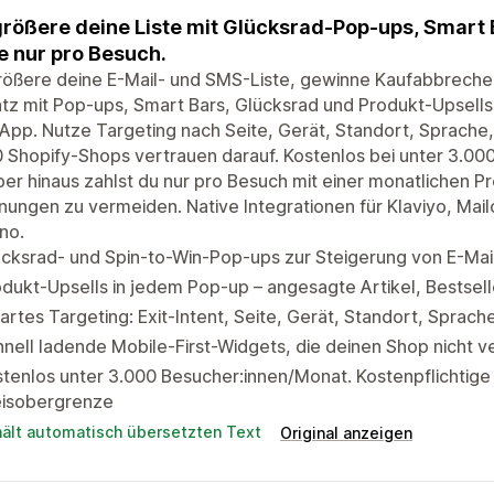
rößere deine Liste mit Glücksrad-Pop-ups, Smart 
e nur pro Besuch.
ößere deine E-Mail- und SMS-Liste, gewinne Kaufabbrecher
z mit Pop-ups, Smart Bars, Glücksrad und Produkt-Upsells –
-App. Nutze Targeting nach Seite, Gerät, Standort, Sprache,
 Shopify-Shops vertrauen darauf. Kostenlos bei unter 3.00
er hinaus zahlst du nur pro Besuch mit einer monatlichen
ungen zu vermeiden. Native Integrationen für Klaviyo, Mai
no.
cksrad- und Spin-to-Win-Pop-ups zur Steigerung von E-Mai
dukt-Upsells in jedem Pop-up – angesagte Artikel, Bestse
rtes Targeting: Exit-Intent, Seite, Gerät, Standort, Sprach
nell ladende Mobile-First-Widgets, die deinen Shop nicht 
tenlos unter 3.000 Besucher:innen/Monat. Kostenpflichtige 
eisobergrenze
hält automatisch übersetzten Text
Original anzeigen