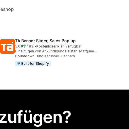
neshop
TA Banner Slider, Sales Pop up
von 5 Sternen
5,0
(1.193)
•
Kostenloser Plan verfügbar
1193 Rezensionen insgesamt
Hinzufügen von Ankündigungsleisten, Marquee-,
Countdown- und Karussell-Bannern
Built for Shopify
nzufügen?