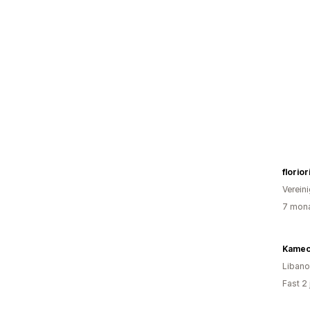
florior
Verein
7 mona
Kameo
Liban
Fast 2