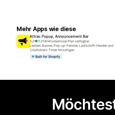
Mehr Apps wie diese
Attrac Popup, Announcement Bar
von 5 Sternen
5,0
(1.018)
•
Kostenloser Plan verfügbar
1018 Rezensionen insgesamt
Leisten, Banner, Pop-up-Fenster, Laufschrift-Header und
Countdown-Timer hinzufügen
Built for Shopify
Möchtest