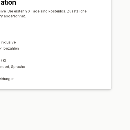
lation
ve. Die ersten 90 Tage sind kostenlos. Zusätzliche
tzeit
fy abgerechnet.
inklusive
en bezahlen
/ KI
andort, Sprache
meldungen