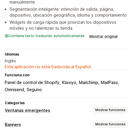
manualmente
Segmentación inteligente: intención de salida, página,
dispositivo, ubicación geográfica, idioma y comportamiento
Widgets de carga rápida que priorizan los dispositivos
móviles y no ralentizan tu tienda
Contiene texto traducido automáticamente
Mostrar original
Idiomas
Inglés
Esta aplicación no está traducida al Español
Funciona con
Panel de control de Shopify
Klaviyo
Mailchimp
MailPass
Omnisend
Seguno
Categorías
Ventanas emergentes
Mostrar funciones
Tipos de ventanas emergentes
Banners
Mostrar funciones
Ventanas emergentes de ventas