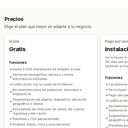
Tipo de banner
Ventanas emergentes de correo electrónico
Barra de anuncios
Suscriptor de correo electrónico
Ventanas emergentes de SMS
Precios
Envío gratis
Múltiples anuncios
Promocional
Ventanas emergentes de carrito
Intención de salida
Elige el plan que mejor se adapte a tu negocio.
Cuenta regresiva
Descuentos
Cuentas regresivas
Anuncios
Personalización
Ventanas emergentes de gestión
Gratis
Pago por us
Posición del banner
Animaciones
Visualización fija
Plantillas
Código personalizado
Fuentes personalizadas
Gratis
Instalac
Enlaces y botones
Fondos
Color y fuente
Lista de captura de correos electrónicos
Se incluyen 5.
CSS personalizado
Múltiples idiomas
Lista de captura de SMS
Activadores y reglas
90 días son gr
Funciones
facturan a tra
Adaptación a dispositivos móviles
Cronogramas
Segmentación
Geolocalización
Segmentación
Hasta 3.000 impresiones de widgets al mes
Segmentación geográfica
Ventanas emergentes, barras y correos
Informes y estadísticas
Seguimiento
Funciones
electrónicos ilimitados
Segmentación por comportamiento
Ludificación con la rueda de la fortuna
Los primeros
Recomendaciones de productos: manuales o
Se incluyen
Informes y estadísticas
mediante IA
Paga solo po
Segmentación por página, dispositivo, ubicación
Seguimiento del rendimiento
Ludificación
geográfica e idioma
Recomendaci
Informes y estadísticas en tiempo real
Activadores de intención de salida, de cuenta
mediante IA
regresiva y del carrito
Segmentación
Plantillas y CSS personalizado
geográfica 
Análisis: vistas, clics y suscripciones
Plantillas qu