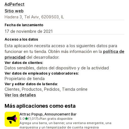
AdPerfect
Sitio web
Hadera 3, Tel Aviv, 6209503, IL
Fecha de lanzamiento
17 de noviembre de 2021
Acceso a los datos
Esta aplicación necesita acceso a los siguientes datos para
funcionar en tu tienda. Obtén más información en la
política de
privacidad
del desarrollador.
Ver datos de clientes:
Datos sensibles, datos del dispositivo y de la actividad
Ver datos de empleados y colaboradores:
Propietario de tienda
Ver y editar datos de la tienda:
Clientes, Productos, Pedidos, Tienda online
Ver los detalles
Más aplicaciones como esta
Attrac Popup, Announcement Bar
de 5 estrellas
5.0
(1,017)
•
Plan gratis disponible
1017 reseñas en total
Agrega una barra, un banner, una ventana emergente, una
marquesina y un temporizador de cuenta regresiva