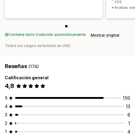
CSS
Análisis: vis
Contiene texto traducido automáticamente
Mostrar original
Todos los cargos se facturan en USD.
Reseñas
(174)
Calificación general
4,8
5
150
4
13
3
6
2
1
1
4