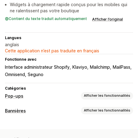
Widgets à chargement rapide conçus pour les mobiles qui
ne ralentissent pas votre boutique
Contient du texte traduit automatiquement
Afficher l’original
Langues
anglais
Cette application n’est pas traduite en français
Fonctionne avec
Interface administrateur Shopify
Klaviyo
Mailchimp
MailPass
Omnisend
Seguno
Catégories
Pop-ups
Afficher les fonctionnalités
Types de pop-up
Bannières
Afficher les fonctionnalités
Pop-ups de ventes
Pop-ups d’e-mails
Pop-ups de SMS
Type de bannière
Pop-ups de panier
Intention de sortie
Réductions
Barre d’annonce
Inscription à la liste de diffusion
Compte à rebours
Annonces