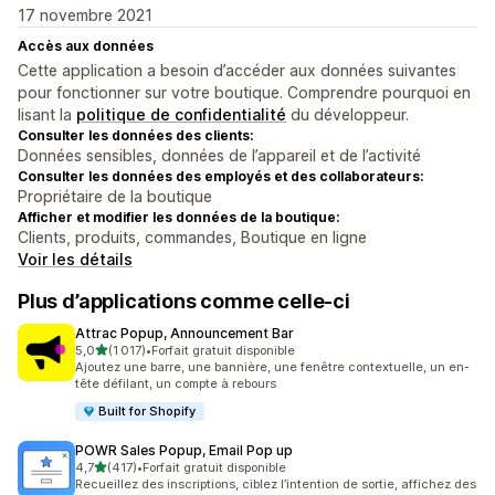
17 novembre 2021
Accès aux données
Cette application a besoin d’accéder aux données suivantes
pour fonctionner sur votre boutique. Comprendre pourquoi en
lisant la
politique de confidentialité
du développeur.
Consulter les données des clients:
Données sensibles, données de l’appareil et de l’activité
Consulter les données des employés et des collaborateurs:
Propriétaire de la boutique
Afficher et modifier les données de la boutique:
Clients, produits, commandes, Boutique en ligne
Voir les détails
Plus d’applications comme celle-ci
Attrac Popup, Announcement Bar
étoile(s) sur 5
5,0
(1 017)
•
Forfait gratuit disponible
1017 avis au total
Ajoutez une barre, une bannière, une fenêtre contextuelle, un en-
tête défilant, un compte à rebours
Built for Shopify
POWR Sales Popup, Email Pop up
étoile(s) sur 5
4,7
(417)
•
Forfait gratuit disponible
417 avis au total
Recueillez des inscriptions, ciblez l’intention de sortie, affichez des