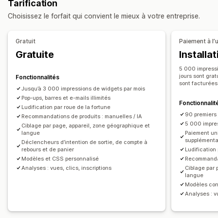
Tarification
Expédition gratuite
Annonce multiple
Promotionnel
Gestion des pop-ups
Choisissez le forfait qui convient le mieux à votre entreprise.
Compte à rebours
Modèles
Code personnalisé
Polices personnalisées
Personnalisation
Liste de collecte d’adresses e-mail
Gratuit
Paiement à l’u
Position de bannière
Animations
Affichage fixe
Liste de collecte de SMS
Déclencheurs et règles
Ciblage
Gratuite
Installa
Liens et boutons
Arrière-plans
Couleur et police
Géolocalisation
Segmentation
Analyses de données
Suivi
5 000 impressi
CSS personnalisées
Multilingue
jours sont gra
Fonctionnalités
sont facturées
Optimisation pour le format mobile
Planification
Jusqu’à 3 000 impressions de widgets par mois
Ciblage géographique
Pop-ups, barres et e-mails illimités
Ciblage du comportement
Fonctionnalit
Ludification par roue de la fortune
90 premiers 
Analyses de données et génération de rapports
Recommandations de produits : manuelles / IA
5 000 impres
Ciblage par page, appareil, zone géographique et
Suivi des performances
langue
Paiement un
supplémenta
Analyses de données en temps réel
Déclencheurs d’intention de sortie, de compte à
rebours et de panier
Ludification
Modèles et CSS personnalisé
Recommandat
Analyses : vues, clics, inscriptions
Ciblage par 
langue
Modèles con
Analyses : vu