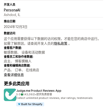
开发人员
PersonaAI
Ashdod, IL
推出日期
2024年12月3日
数据访问
这个应用需要获得以下数据的访问权限，才能在您的商店中运行。
如需了解原因，请查阅开发人员的
隐私政策
。
查看客户数据:
敏感数据、 设备和活动数据
查看员工和协作者数据:
店主、 博客撰稿人
查看和编辑商店数据:
产品、 订单、 在线商店
查看详细信息
更多此类应用
Judge.me Product Reviews App
星（满分 5 星）
5.0
(43,092)
•
提供免费套餐
总共 43092 条评论
Collect unlimited product reviews, star ratings, testimonials
Built for Shopify