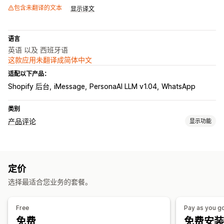
包含未翻译的文本
显示译文
语言
英语 以及 西班牙语
这款应用未翻译成简体中文
适配以下产品：
Shopify 后台
iMessage
PersonaAI LLM v1.04
WhatsApp
类别
产品评论
显示功能
展示选项
客户推荐语
图片评论
星级评分
徽章
轮播
媒体图库
网格布局
定价
筛选
丰富代码片段
选择最适合您业务的套餐。
收集评论的方式
推送通知
促销
导入和导出
自动化
自定义请求
Free
Pay as you g
免费
免费安装