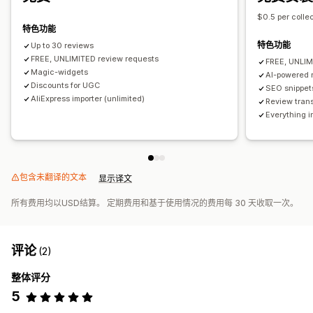
$0.5 per colle
特色功能
特色功能
Up to 30 reviews
FREE, UNLIMITED review requests
FREE, UNLIM
Magic-widgets
AI-powered
Discounts for UGC
SEO snippet
AliExpress importer (unlimited)
Review trans
Everything i
包含未翻译的文本
显示译文
所有费用均以USD结算。 定期费用和基于使用情况的费用每 30 天收取一次。
评论
(2)
整体评分
5