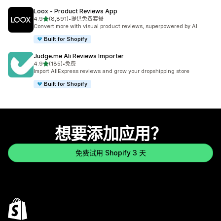
Loox ‑ Product Reviews App
星（满分 5 星）
4.9
(8,891)
•
提供免费套餐
总共 8891 条评论
Convert more with visual product reviews, superpowered by AI
Built for Shopify
Judge.me Ali Reviews Importer
星（满分 5 星）
4.9
(185)
•
免费
总共 185 条评论
Import AliExpress reviews and grow your dropshipping store
Built for Shopify
想要添加应用？
免费试用 Shopify 3 天