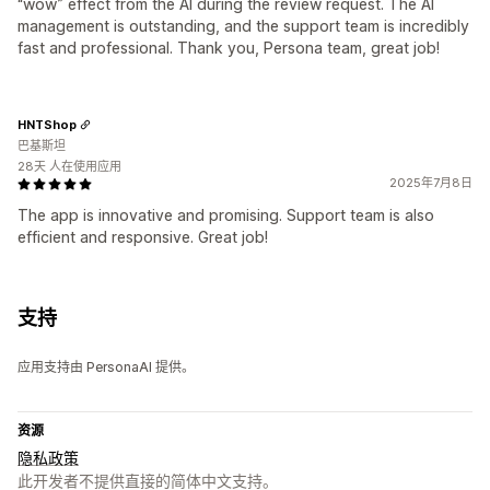
“wow” effect from the AI during the review request. The AI
management is outstanding, and the support team is incredibly
fast and professional. Thank you, Persona team, great job!
HNTShop
巴基斯坦
28天 人在使用应用
2025年7月8日
The app is innovative and promising. Support team is also
efficient and responsive. Great job!
支持
应用支持由 PersonaAI 提供。
资源
隐私政策
此开发者不提供直接的简体中文支持。